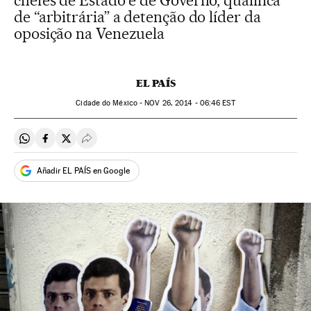
chefes de Estado e de Governo, qualifica
de “arbitrária” a detenção do líder da
oposição na Venezuela
EL PAÍS
Cidade do México -
NOV
26, 2014 - 06:46
EST
Compartir en Whatsapp
Compartir en Facebook
Compartir en Twitter
Desplegar Redes Sociales
Añadir EL PAÍS en Google