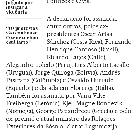
Políticos e Civis.
julgado por
instigar a
violência
A declaração foi assinada,
entre outros, pelos ex-
“Os protestos
presidentes Óscar Árias
vão continuar.
O venezuelano
Sánchez (Costa Rica), Fernando
está farto”
Henrique Cardoso (Brasil),
Ricardo Lagos (Chile),
Alejandro Toledo (Peru), Luis Alberto Lacalle
(Uruguai), Jorge Quiroga (Bolívia), Andrés
Pastrana (Colômbia) e Osvaldo Hurtado
(Equador) e datada em Florença (Itália).
Também foi assinada por Vaira Vike-
Freiberga (Letônia), Kjell Magne Bondevik
(Noruega), George Papandreou (Grécia) e pelo
ex-premiê e atual ministro das Relações
Exteriores da Bósnia, Zlatko Lagumdzija.