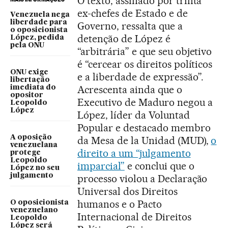
O texto, assinado por trinta
ex-chefes de Estado e de
Venezuela nega
liberdade para
Governo, ressalta que a
o oposicionista
detenção de López é
López, pedida
pela ONU
“arbitrária” e que seu objetivo
é “cercear os direitos políticos
ONU exige
e a liberdade de expressão”.
libertação
Acrescenta ainda que o
imediata do
opositor
Executivo de Maduro negou a
Leopoldo
López
López, líder da Voluntad
Popular e destacado membro
A oposição
da Mesa de la Unidad (MUD),
o
venezuelana
direito a um “julgamento
protege
Leopoldo
imparcial”
e conclui que o
López no seu
julgamento
processo violou a Declaração
Universal dos Direitos
humanos e o Pacto
O oposicionista
venezuelano
Internacional de Direitos
Leopoldo
López será