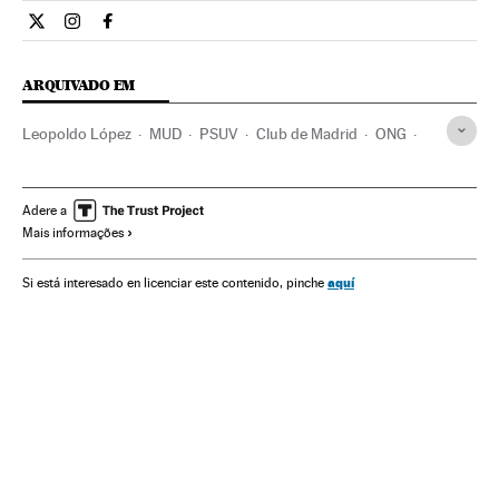
Internacional El País Brasil en Twitter
Internacional El País Brasil en Instagram
Internacional El País Brasil en Facebook
ARQUIVADO EM
Leopoldo López
MUD
PSUV
Club de Madrid
ONG
Partidos políticos
Solidariedade
Sociedade
Voluntad Popular
Oposição política
Venezuela
Adere a
Mais informações
América do Sul
América Latina
América
Política
aquí
Si está interesado en licenciar este contenido, pinche