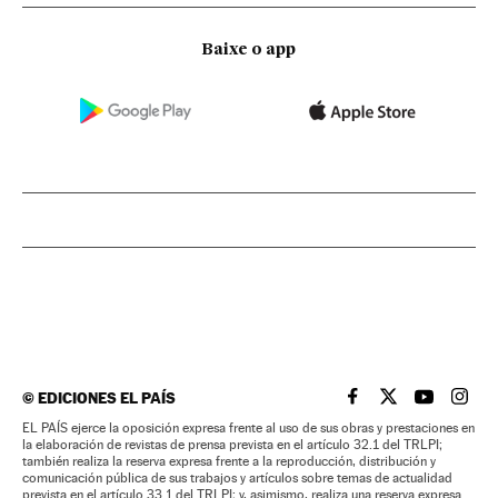
Baixe o app
©
EDICIONES EL PAÍS
EL PAÍS BRASIL EN
EL PAÍS BRASI
EL PAÍS B
EL PA
EL PAÍS ejerce la oposición expresa frente al uso de sus obras y prestaciones en
la elaboración de revistas de prensa prevista en el artículo 32.1 del TRLPI;
también realiza la reserva expresa frente a la reproducción, distribución y
comunicación pública de sus trabajos y artículos sobre temas de actualidad
prevista en el artículo 33.1 del TRLPI; y, asimismo, realiza una reserva expresa