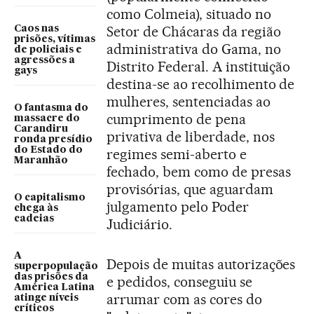
como Colmeia), situado no
Setor de Chácaras da região
Caos nas
prisões, vítimas
administrativa do Gama, no
de policiais e
agressões a
Distrito Federal. A instituição
gays
destina-se ao recolhimento de
mulheres, sentenciadas ao
O fantasma do
cumprimento de pena
massacre do
Carandiru
privativa de liberdade, nos
ronda presídio
do Estado do
regimes semi-aberto e
Maranhão
fechado, bem como de presas
provisórias, que aguardam
O capitalismo
julgamento pelo Poder
chega às
cadeias
Judiciário.
A
Depois de muitas autorizações
superpopulação
das prisões da
e pedidos, conseguiu se
América Latina
arrumar com as cores do
atinge níveis
críticos