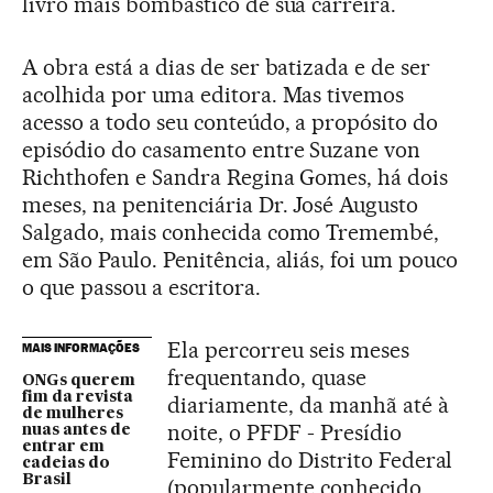
livro mais bombástico de sua carreira.
A obra está a dias de ser batizada e de ser
acolhida por uma editora. Mas tivemos
acesso a todo seu conteúdo, a propósito do
episódio do casamento entre Suzane von
Richthofen e Sandra Regina Gomes, há dois
meses, na penitenciária Dr. José Augusto
Salgado, mais conhecida como Tremembé,
em São Paulo. Penitência, aliás, foi um pouco
o que passou a escritora.
Ela percorreu seis meses
MAIS INFORMAÇÕES
frequentando, quase
ONGs querem
fim da revista
diariamente, da manhã até à
de mulheres
noite, o PFDF - Presídio
nuas antes de
entrar em
Feminino do Distrito Federal
cadeias do
Brasil
(popularmente conhecido