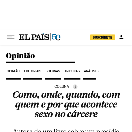
Pular para o conteúdo
SUSCRÍBETE
Opinião
OPINIÃO
EDITORIAIS
COLUNAS
TRIBUNAS
ANÁLISES
COLUNA
i
Como, onde, quando, com
quem e por que acontece
sexo no cárcere
Autora de um livro sobre um presídio