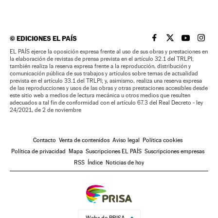
©
EDICIONES EL PAÍS
EL PAÍS BRASIL EN
EL PAÍS BRASI
EL PAÍS B
EL PA
EL PAÍS ejerce la oposición expresa frente al uso de sus obras y prestaciones en
la elaboración de revistas de prensa prevista en el artículo 32.1 del TRLPI;
también realiza la reserva expresa frente a la reproducción, distribución y
comunicación pública de sus trabajos y artículos sobre temas de actualidad
prevista en el artículo 33.1 del TRLPI; y, asimismo, realiza una reserva expresa
de las reproducciones y usos de las obras y otras prestaciones accesibles desde
este sitio web a medios de lectura mecánica u otros medios que resulten
adecuados a tal fin de conformidad con el artículo 67.3 del Real Decreto - ley
24/2021, de 2 de noviembre
Contacto
Venta de contenidos
Aviso legal
Política cookies
Política de privacidad
Mapa
Suscripciones EL PAÍS
Suscripciones empresas
RSS
Índice
Noticias de hoy
Webs de PRISA