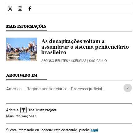
Internacional El País Brasil en Twitter
Internacional El País Brasil en Instagram
Internacional El País Brasil en Facebook
MAIS INFORMAÇÕES
As decapitações voltam a
assombrar o sistema penitenciário
brasileiro
AFONSO BENITES
/
AGÊNCIAS
| SÃO PAULO
ARQUIVADO EM
América
Regime penitenciário
Processo judicial
Justiça
Prisão preventiva
Segurança penitenciária
América Central
Caribe
Prisões
Delinquência
Adere a
Mais informações
América Latina
Centros penitenciários
América do Sul
aquí
Si está interesado en licenciar este contenido, pinche