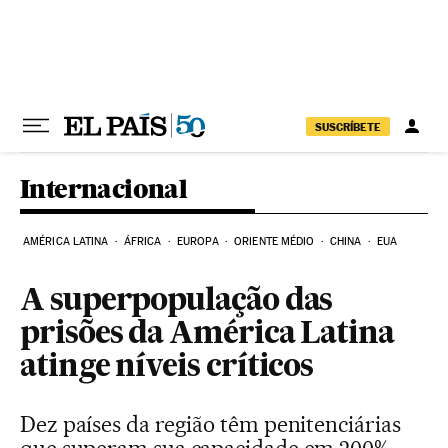
Pular para o conteúdo
SUSCRÍBETE
Internacional
AMÉRICA LATINA
ÁFRICA
EUROPA
ORIENTE MÉDIO
CHINA
EUA
A superpopulação das
prisões da América Latina
atinge níveis críticos
Dez países da região têm penitenciárias