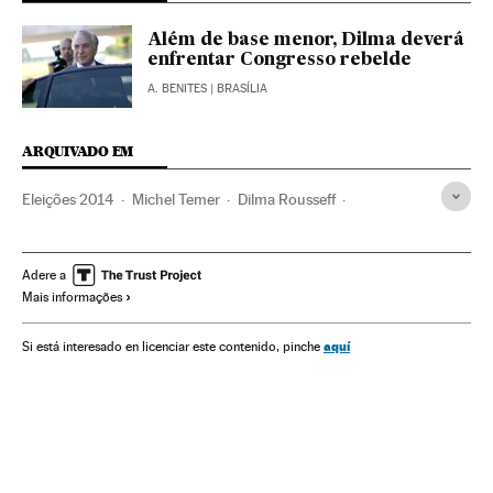
Além de base menor, Dilma deverá
enfrentar Congresso rebelde
A. BENITES
| BRASÍLIA
ARQUIVADO EM
Eleições 2014
Michel Temer
Dilma Rousseff
Eleições Brasil
Vice-presidente Brasil
Presidente Brasil
Eleições presidenciais
Presidência Brasil
Eleições
Adere a
Mais informações
Governo Brasil
Governo
Administração Estado
Administração pública
Partido dos Trabalhadores
aquí
Si está interesado en licenciar este contenido, pinche
Partidos políticos
Política