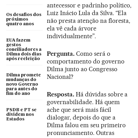
antecessor e padrinho político,
Luiz Inácio Lula da Silva. “Ela
Os desafios dos
não presta atenção na floresta,
próximos
quatro anos
ela vê cada árvore
individualmente”.
EUA fazem
gestos
conciliadores a
Pergunta.
Como será o
Dilma dois dias
após reeleição
comportamento do governo
Dilma junto ao Congresso
Dilma promete
Nacional?
mudanças do
novo Governo
para antes do
Resposta.
Há dúvidas sobre a
fim do ano
governabilidade. Há quem
ache que será mais fácil
PSDB e PT se
dividem nos
dialogar, depois do que a
Estados
Dilma falou em seu primeiro
pronunciamento. Outras