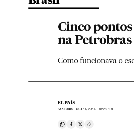
Brasil
Cinco pontos
na Petrobras
Como funcionava o esqu
EL PAÍS
São Paulo -
OCT
11, 2014 - 18:23
EDT
Compartir en Whatsapp
Compartir en Facebook
Compartir en Twitter
Desplegar Redes Soci