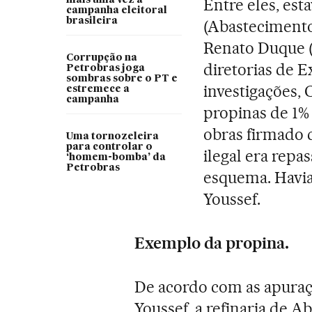
mais uma vez a
Entre eles, es
campanha eleitoral
brasileira
(Abastecimento)
Renato Duque (
Corrupção na
diretorias de E
Petrobras joga
sombras sobre o PT e
investigações,
estremece a
campanha
propinas de 1%
obras firmado 
Uma tornozeleira
para controlar o
ilegal era repa
‘homem-bomba’ da
Petrobras
esquema. Havia
Youssef.
Exemplo da propina.
De acordo com as apura
Youssef, a refinaria de 