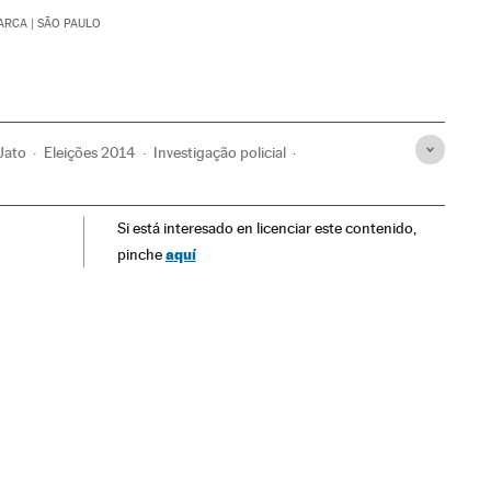
BARCA
| SÃO PAULO
Jato
Eleições 2014
Investigação policial
es
Caso Petrobras
Eleições Brasil
Si está interesado en licenciar este contenido,
scândalos políticos
Petrobras
Lavagem dinheiro
aquí
pinche
política
Presidência Brasil
Eleições presidenciais
itos fiscais
Partidos políticos
Corrupção
Brasil
Polícia