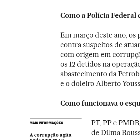
Como a Polícia Federal
Em março deste ano, os p
contra suspeitos de atu
com origem em corrupção
os 12 detidos na operação
abastecimento da Petrobr
e o doleiro Alberto Youss
Como funcionava o esq
PT, PP e PMDB,
MAIS INFORMAÇÕES
de Dilma Rousse
A corrupção agita