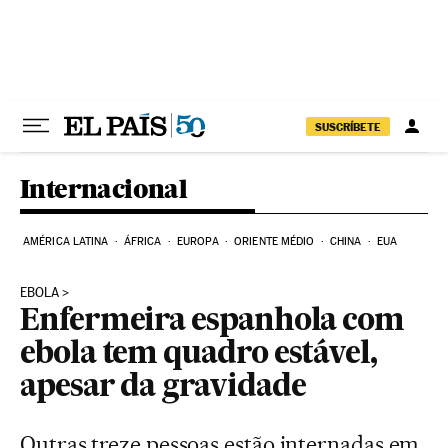
Pular para o conteúdo
SUSCRÍBETE
Internacional
AMÉRICA LATINA
ÁFRICA
EUROPA
ORIENTE MÉDIO
CHINA
EUA
EBOLA
Enfermeira espanhola com
ebola tem quadro estável,
apesar da gravidade
Outras treze pessoas estão internadas em