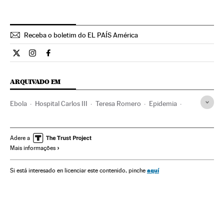
Receba o boletim do EL PAÍS América
Internacional El País Brasil en Twitter
Internacional El País Brasil en Instagram
Internacional El País Brasil en Facebook
ARQUIVADO EM
Ebola
Hospital Carlos III
Teresa Romero
Epidemia
Hospitais
Quarentena
Contágio
Prevenção doenças
Pessoal sanitário
Doenças infecciosas
Adere a
Mais informações
Transmissão doenças
Espanha
Assistência sanitária
Doenças
Previdência
Medicina
Saúde
aquí
Si está interesado en licenciar este contenido, pinche