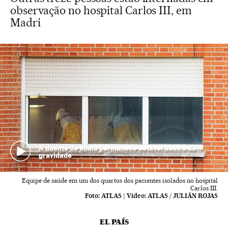
observação no hospital Carlos III, em
Madri
A doente de ébola permanece estável dentro da
gravidade
Equipe de saúde em um dos quartos dos pacientes isolados no hospital
Carlos III.
Foto:
ATLAS
|
Vídeo:
ATLAS / JULIÁN ROJAS
EL PAÍS