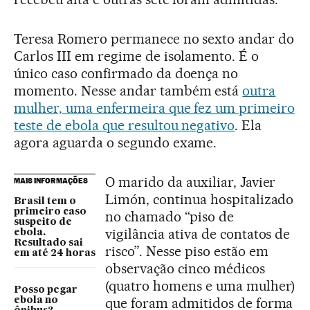
Teresa Romero permanece no sexto andar do
Carlos III em regime de isolamento. É o
único caso confirmado da doença no
momento. Nesse andar também está
outra
mulher, uma enfermeira que fez um primeiro
teste de ebola que resultou negativo
. Ela
agora aguarda o segundo exame.
O marido da auxiliar, Javier
MAIS INFORMAÇÕES
Limón, continua hospitalizado
Brasil tem o
primeiro caso
no chamado “piso de
suspeito de
vigilância ativa de contatos de
ebola.
Resultado sai
risco”. Nesse piso estão em
em até 24 horas
observação cinco médicos
(quatro homens e uma mulher)
Posso pegar
que foram admitidos de forma
ebola no