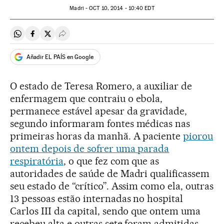
Madri -
OCT
10, 2014 - 10:40
EDT
Compartir en Whatsapp
Compartir en Facebook
Compartir en Twitter
Desplegar Redes Sociales
Añadir EL PAÍS en Google
O estado de Teresa Romero, a auxiliar de
enfermagem que contraiu o ebola,
permanece estável apesar da gravidade,
segundo informaram fontes médicas nas
primeiras horas da manhã. A paciente
piorou
ontem depois de sofrer uma parada
respiratória
, o que fez com que as
autoridades de saúde de Madri qualificassem
seu estado de “crítico”. Assim como ela, outras
13 pessoas estão internadas no hospital
Carlos III da capital, sendo que ontem uma
recebeu alta e outras sete foram admitidas.