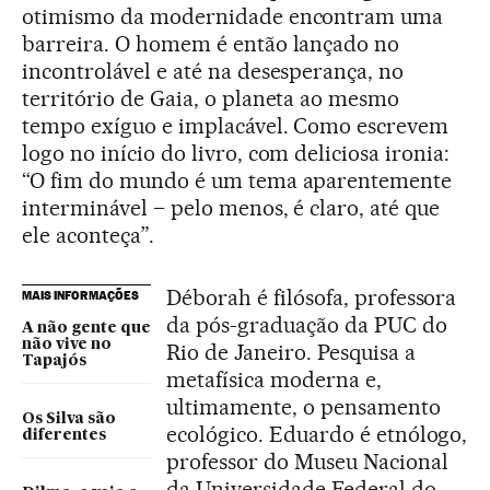
otimismo da modernidade encontram uma
barreira. O homem é então lançado no
incontrolável e até na desesperança, no
território de Gaia, o planeta ao mesmo
tempo exíguo e implacável. Como escrevem
logo no início do livro, com deliciosa ironia:
“O fim do mundo é um tema aparentemente
interminável – pelo menos, é claro, até que
ele aconteça”.
Déborah é filósofa, professora
MAIS INFORMAÇÕES
da pós-graduação da PUC do
A não gente que
não vive no
Rio de Janeiro. Pesquisa a
Tapajós
metafísica moderna e,
ultimamente, o pensamento
Os Silva são
ecológico. Eduardo é etnólogo,
diferentes
professor do Museu Nacional
da Universidade Federal do