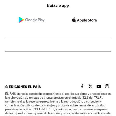
Baixe o app
©
EDICIONES EL PAÍS
EL PAÍS BRASIL EN
EL PAÍS BRASI
EL PAÍS B
EL PA
EL PAÍS ejerce la oposición expresa frente al uso de sus obras y prestaciones en
la elaboración de revistas de prensa prevista en el artículo 32.1 del TRLPI;
también realiza la reserva expresa frente a la reproducción, distribución y
comunicación pública de sus trabajos y artículos sobre temas de actualidad
prevista en el artículo 33.1 del TRLPI; y, asimismo, realiza una reserva expresa
de las reproducciones y usos de las obras y otras prestaciones accesibles desde