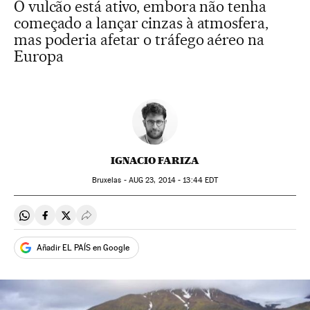
O vulcão está ativo, embora não tenha
começado a lançar cinzas à atmosfera,
mas poderia afetar o tráfego aéreo na
Europa
IGNACIO FARIZA
Bruxelas -
AUG
23, 2014 - 13:44
EDT
Compartir en Whatsapp
Compartir en Facebook
Compartir en Twitter
Desplegar Redes Sociales
Añadir EL PAÍS en Google