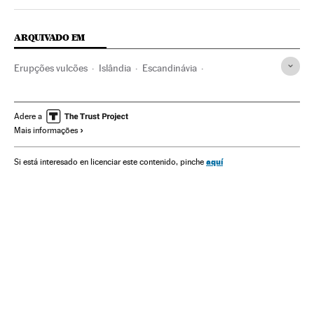
ARQUIVADO EM
Erupções vulcões
Islândia
Escandinávia
Linhas aéreas
Desastres naturais
Espaços naturais
Empresas transporte
Desastres
Empresas
Adere a
Mais informações
Transporte aéreo
Acontecimentos
Europa
Economia
Transporte
Meio ambiente
aquí
Si está interesado en licenciar este contenido, pinche