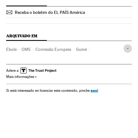
Receba o boletim do EL PAÍS América
ARQUIVADO EM
Ebola
OMS
Comissão Europeia
Guiné
Costa do Marfim
Libéria
Ajuda humanitária
Cooperação e desenvolvimento
África meridional
Adere a
Mais informações
Crise humanitária
Catástrofes
África Ocidental
COI
África subsaariana
ONU
Saúde pública
Desastres
aquí
Si está interesado en licenciar este contenido, pinche
África
Doenças infecciosas
Epidemia
Doenças
Acontecimentos
Organizações desportivas
Política sanitária
União Europeia