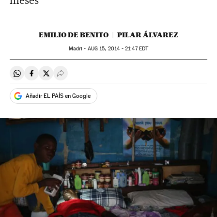
meses”
EMILIO DE BENITO
PILAR ÁLVAREZ
Madri -
AUG
15, 2014 - 21:47
EDT
Compartir en Whatsapp
Compartir en Facebook
Compartir en Twitter
Desplegar Redes Sociales
Añadir EL PAÍS en Google