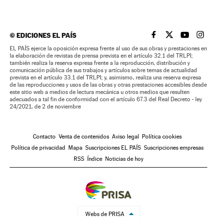
©
EDICIONES EL PAÍS
EL PAÍS BRASIL EN
EL PAÍS BRASI
EL PAÍS B
EL PA
EL PAÍS ejerce la oposición expresa frente al uso de sus obras y prestaciones en
la elaboración de revistas de prensa prevista en el artículo 32.1 del TRLPI;
también realiza la reserva expresa frente a la reproducción, distribución y
comunicación pública de sus trabajos y artículos sobre temas de actualidad
prevista en el artículo 33.1 del TRLPI; y, asimismo, realiza una reserva expresa
de las reproducciones y usos de las obras y otras prestaciones accesibles desde
este sitio web a medios de lectura mecánica u otros medios que resulten
adecuados a tal fin de conformidad con el artículo 67.3 del Real Decreto - ley
24/2021, de 2 de noviembre
Contacto
Venta de contenidos
Aviso legal
Política cookies
Política de privacidad
Mapa
Suscripciones EL PAÍS
Suscripciones empresas
RSS
Índice
Noticias de hoy
Webs de PRISA