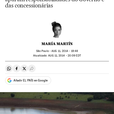
das concessionárias
MARÍA MARTÍN
São Paulo -
AUG
11, 2014 - 19:48
atualizado:
AUG
11, 2014 - 20:09
EDT
Compartir en Whatsapp
Compartir en Facebook
Compartir en Twitter
Desplegar Redes Sociales
Añadir EL PAÍS en Google