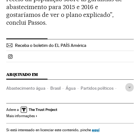
abastecimento para 2015 e 2016 e
gostaríamos de ver o plano explicado”,
conclui Passos.
Receba o boletim do EL PAÍS América
Politica El País Brasil en Instagram
ARQUIVADO EM
Abastecimento água
Brasil
Água
Partidos políticos
Equipamento urbano
América do Sul
América Latina
Poder judicial
Precipitações
Urbanismo
PSDB
Adere a
Mais informações
Guarulhos
São Paulo
Ministério Público
Crise hídrica
Estado São Paulo
Escassez água
Seca
Procuradoria
aquí
Si está interesado en licenciar este contenido, pinche
América
Problemas ambientais
Meteorologia
Política