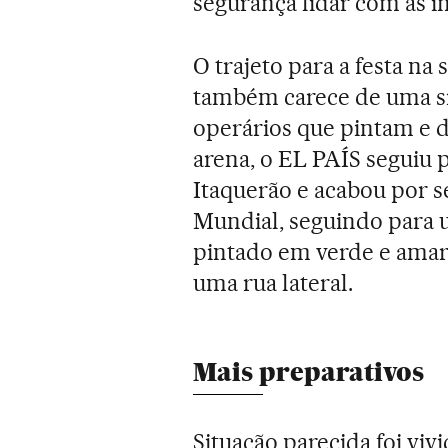
segurança lidar com as 
O trajeto para a festa na
também carece de uma si
operários que pintam e 
arena, o EL PAÍS seguiu 
Itaquerão e acabou por se
Mundial, seguindo para 
pintado em verde e amar
uma rua lateral.
Mais preparativos
Situação parecida foi viv