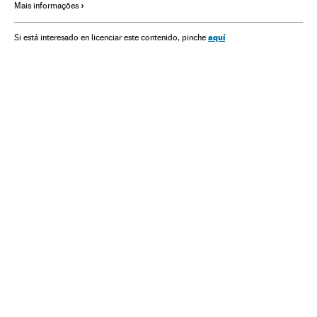
Mais informações
Tráfico de Seres humanos
Delitos
Justiça
aquí
Si está interesado en licenciar este contenido, pinche