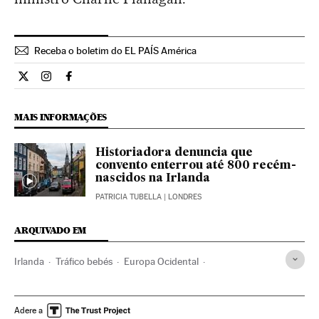
Receba o boletim do EL PAÍS América
Internacional El País Brasil en Twitter
Internacional El País Brasil en Instagram
Internacional El País Brasil en Facebook
MAIS INFORMAÇÕES
Historiadora denuncia que
convento enterrou até 800 recém-
nascidos na Irlanda
PATRICIA TUBELLA
| LONDRES
ARQUIVADO EM
Irlanda
Tráfico bebés
Europa Ocidental
Igreja católica
Crimes sexuais
Europa
Cristianismo
Religião
Bebês
Tráfico pessoas
Infância
Sociedade
Adere a