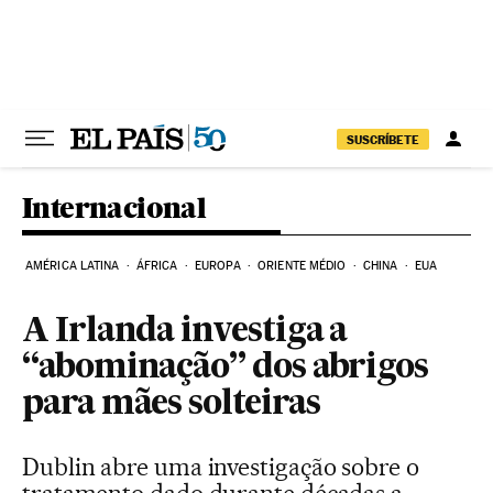
Pular para o conteúdo
SUSCRÍBETE
Internacional
AMÉRICA LATINA
ÁFRICA
EUROPA
ORIENTE MÉDIO
CHINA
EUA
A Irlanda investiga a
“abominação” dos abrigos
para mães solteiras
Dublin abre uma investigação sobre o