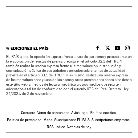
©
EDICIONES EL PAÍS
EL PAÍS BRASIL EN
EL PAÍS BRASI
EL PAÍS B
EL PA
EL PAÍS ejerce la oposición expresa frente al uso de sus obras y prestaciones en
la elaboración de revistas de prensa prevista en el artículo 32.1 del TRLPI;
también realiza la reserva expresa frente a la reproducción, distribución y
comunicación pública de sus trabajos y artículos sobre temas de actualidad
prevista en el artículo 33.1 del TRLPI; y, asimismo, realiza una reserva expresa
de las reproducciones y usos de las obras y otras prestaciones accesibles desde
este sitio web a medios de lectura mecánica u otros medios que resulten
adecuados a tal fin de conformidad con el artículo 67.3 del Real Decreto - ley
24/2021, de 2 de noviembre
Contacto
Venta de contenidos
Aviso legal
Política cookies
Política de privacidad
Mapa
Suscripciones EL PAÍS
Suscripciones empresas
RSS
Índice
Noticias de hoy