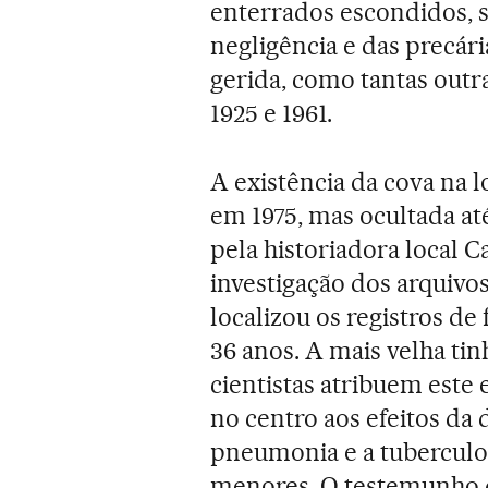
enterrados escondidos, s
negligência e das precári
gerida, como tantas outra
1925 e 1961.
A existência da cova na 
em 1975, mas ocultada até
pela historiadora local 
investigação dos arquivo
localizou os registros de
36 anos. A mais velha tin
cientistas atribuem este 
no centro aos efeitos da
pneumonia e a tuberculo
menores. O testemunho d