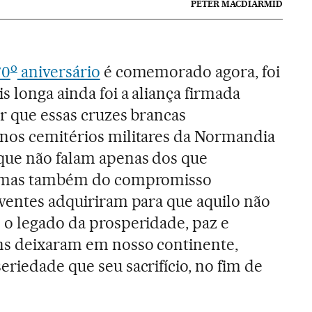
PETER MACDIARMID
o
70
aniversário
é comemorado agora, foi
s longa ainda foi a aliança firmada
or que essas cruzes brancas
 nos cemitérios militares da Normandia
rque não falam apenas dos que
i, mas também do compromisso
iventes adquiriram para que aquilo não
 o legado da prosperidade, paz e
ens deixaram em nosso continente,
eriedade que seu sacrifício, no fim de