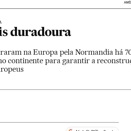
AMÉ
A
is duradoura
traram na Europa pela Normandia há 70
 continente para garantir a reconstru
uropeus