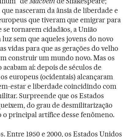
nenhum” de
Macbeth
de Shakespeare;
 que nasceram da ânsia de liberdade e
europeus que tiveram que emigrar para
e se tornarem cidadãos, a União
 a luz sem que aqueles jovens do novo
s vidas para que as gerações do velho
 construir um mundo novo. Mas os
o acabam aí: depois de séculos de
 os europeus (ocidentais) alcançaram
em-estar e liberdade coincidindo com
ilitar. Surpreende que os Estados
ueixem, do grau de desmilitarização
o principal artífice desse fenômeno.
os. Entre 1950 e 2000, os Estados Unidos