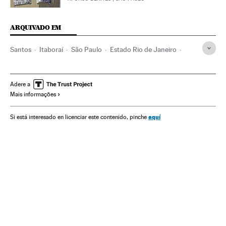
ARQUIVADO EM
Santos
Itaboraí
São Paulo
Estado Rio de Janeiro
Portugal
Cuba
África do Sul
Crime organizado
Narcotráfico
Estado São Paulo
Caribe
Adere a
Mais informações
África subsaariana
África meridional
Brasil
África
Delinquência
América do Sul
América Latina
aquí
Si está interesado en licenciar este contenido, pinche
Espanha
Europa Ocidental
América
Europa
Delitos contra saúde pública
Delitos
Justiça