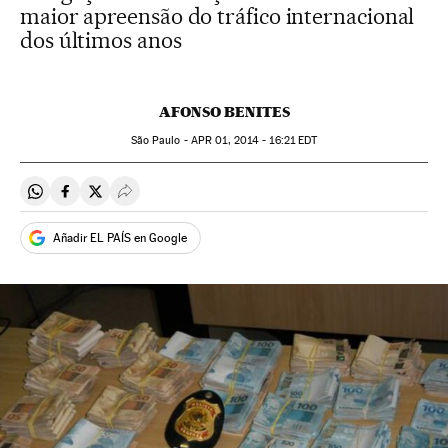
maior apreensão do tráfico internacional
dos últimos anos
AFONSO BENITES
São Paulo -
APR
01, 2014 - 16:21
EDT
Compartir en Whatsapp
Compartir en Facebook
Compartir en Twitter
Desplegar Redes Sociales
Añadir EL PAÍS en Google