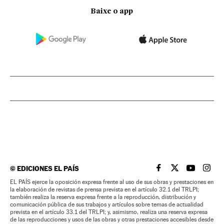
Baixe o app
©
EDICIONES EL PAÍS
EL PAÍS BRASIL EN
EL PAÍS BRASI
EL PAÍS B
EL PA
EL PAÍS ejerce la oposición expresa frente al uso de sus obras y prestaciones en
la elaboración de revistas de prensa prevista en el artículo 32.1 del TRLPI;
también realiza la reserva expresa frente a la reproducción, distribución y
comunicación pública de sus trabajos y artículos sobre temas de actualidad
prevista en el artículo 33.1 del TRLPI; y, asimismo, realiza una reserva expresa
de las reproducciones y usos de las obras y otras prestaciones accesibles desde