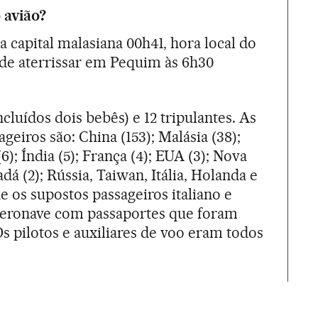
 avião?
capital malasiana 00h41, hora local do
 de aterrissar em Pequim às 6h30
cluídos dois bebês) e 12 tripulantes. As
geiros são: China (153); Malásia (38);
(6); Índia (5); França (4); EUA (3); Nova
dá (2); Rússia, Taiwan, Itália, Holanda e
ue os supostos passageiros italiano e
aeronave com passaportes que foram
Os pilotos e auxiliares de voo eram todos