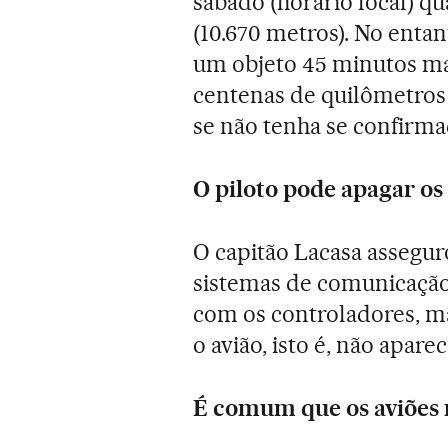
sábado (horário local) q
(10.670 metros). No entan
um objeto 45 minutos mai
centenas de quilômetros
se não tenha se confirma
O piloto pode apagar o
O capitão Lacasa assegur
sistemas de comunicaçã
com os controladores, m
o avião, isto é, não apare
É comum que os aviões 