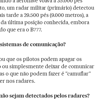
uando a aeronave voava a 35.000 pés
to, um radar militar (primário) detectou
s tarde a 29.500 pés (9.000 metros), a
 da última posição conhecida, embora
do que era o B777.
s sistemas de comunicação?
ou que os pilotos podem apagar os
o ou simplesmente deixar de comunicar
as o que não podem fazer é “camuflar”
cer nos radares.
não sejam detectados pelos radares?