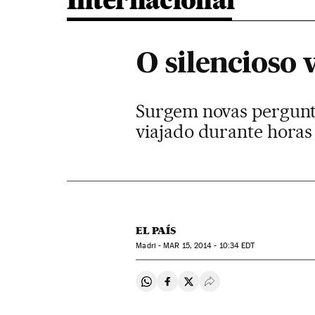
Internacional
O silencioso 
Surgem novas pergunta
viajado durante horas
EL PAÍS
Madri -
MAR
15, 2014 - 10:34
EDT
Compartir en Whatsapp
Compartir en Facebook
Compartir en Twitter
Desplegar Redes Soci