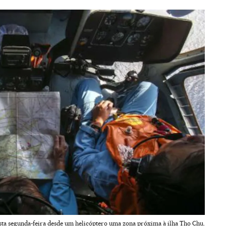
esta segunda-feira desde um helicóptero uma zona próxima à ilha Tho Chu.