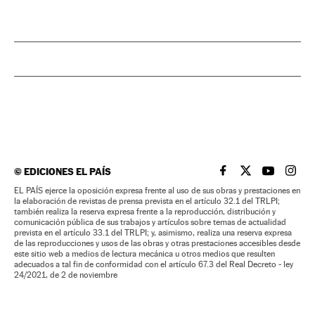
©
EDICIONES EL PAÍS
EL PAÍS BRASIL EN
EL PAÍS BRASI
EL PAÍS B
EL PA
EL PAÍS ejerce la oposición expresa frente al uso de sus obras y prestaciones en
la elaboración de revistas de prensa prevista en el artículo 32.1 del TRLPI;
también realiza la reserva expresa frente a la reproducción, distribución y
comunicación pública de sus trabajos y artículos sobre temas de actualidad
prevista en el artículo 33.1 del TRLPI; y, asimismo, realiza una reserva expresa
de las reproducciones y usos de las obras y otras prestaciones accesibles desde
este sitio web a medios de lectura mecánica u otros medios que resulten
adecuados a tal fin de conformidad con el artículo 67.3 del Real Decreto - ley
24/2021, de 2 de noviembre