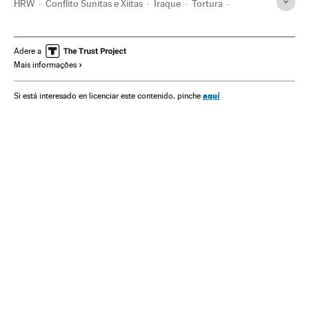
HRW
Conflito Sunitas e Xiitas
Iraque
Tortura
Direitos mulher
Direitos humanos
ONG
Estupro
Integridade pessoal
Islã
Solidariedade
Oriente médio
Adere a
Mais informações
Mulheres
Agressões sexuais
Ásia
Crimes sexuais
Delitos
Sociedade
Religião
Justiça
Violencia sexual
aquí
Si está interesado en licenciar este contenido, pinche