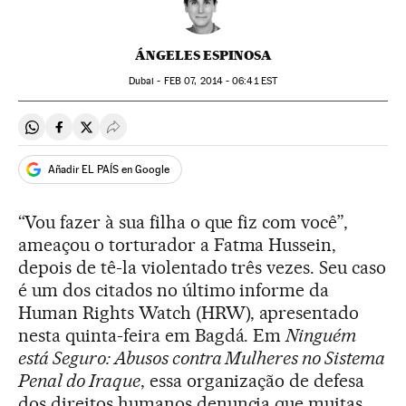
ÁNGELES ESPINOSA
Dubai -
FEB
07, 2014 - 06:41
EST
Compartir en Whatsapp
Compartir en Facebook
Compartir en Twitter
Desplegar Redes Sociales
Añadir EL PAÍS en Google
“Vou fazer à sua filha o que fiz com você”,
ameaçou o torturador a Fatma Hussein,
depois de tê-la violentado três vezes. Seu caso
é um dos citados no último informe da
Human Rights Watch (HRW), apresentado
nesta quinta-feira em Bagdá. Em
Ninguém
está Seguro: Abusos contra Mulheres no Sistema
Penal do Iraque
, essa organização de defesa
dos direitos humanos denuncia que muitas