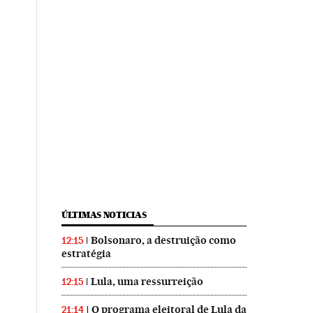
ÚLTIMAS NOTICIAS
Bolsonaro, a destruição como
12:15
estratégia
Lula, uma ressurreição
12:15
O programa eleitoral de Lula da
21:14