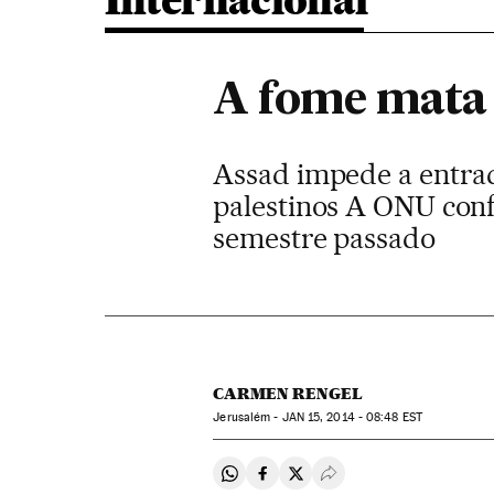
Internacional
A fome mata 
Assad impede a entra
palestinos A ONU conf
semestre passado
CARMEN RENGEL
Jerusalém -
JAN
15, 2014 - 08:48
EST
Compartir en Whatsapp
Compartir en Facebook
Compartir en Twitter
Desplegar Redes Soci