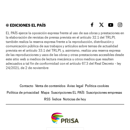
©
EDICIONES EL PAÍS
EL PAÍS BRASIL EN
EL PAÍS BRASI
EL PAÍS B
EL PA
EL PAÍS ejerce la oposición expresa frente al uso de sus obras y prestaciones en
la elaboración de revistas de prensa prevista en el artículo 32.1 del TRLPI;
también realiza la reserva expresa frente a la reproducción, distribución y
comunicación pública de sus trabajos y artículos sobre temas de actualidad
prevista en el artículo 33.1 del TRLPI; y, asimismo, realiza una reserva expresa
de las reproducciones y usos de las obras y otras prestaciones accesibles desde
este sitio web a medios de lectura mecánica u otros medios que resulten
adecuados a tal fin de conformidad con el artículo 67.3 del Real Decreto - ley
24/2021, de 2 de noviembre
Contacto
Venta de contenidos
Aviso legal
Política cookies
Política de privacidad
Mapa
Suscripciones EL PAÍS
Suscripciones empresas
RSS
Índice
Noticias de hoy