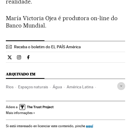
realidade.
María Victoria Ojea é produtora on-line do
Banco Mundial.
Receba o boletim do EL PAÍS América
Internacional El País Brasil en Twitter
Internacional El País Brasil en Instagram
Internacional El País Brasil en Facebook
ARQUIVADO EM
Rios
Espaços naturais
Água
América Latina
Contaminação
América
Problemas ambientais
Meio ambiente
Planeta Futuro
Adere a
Mais informações
aquí
Si está interesado en licenciar este contenido, pinche