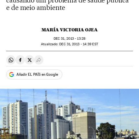
causando um problema de saúde pública
e de meio ambiente
MARÍA VICTORIA OJEA
DEC
31, 2013 - 13:28
atualizado:
DEC
31, 2013 - 14:39
EST
Compartir en Whatsapp
Compartir en Facebook
Compartir en Twitter
Desplegar Redes Sociales
Añadir EL PAÍS en Google