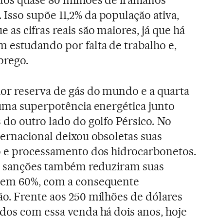
dos quase 80 milhões de iranianos
sso supõe 11,2% da população ativa,
as cifras reais são maiores, já que há
 estudando por falta de trabalho e,
prego.
or reserva de gás do mundo e a quarta
 uma superpotência energética junto
 do outro lado do golfo Pérsico
.
No
ternacional deixou obsoletas suas
o e processamento dos hidrocarbonetos.
as sanções também reduziram suas
 em 60%, com a consequente
o. Frente aos 250 milhões de dólares
dos com essa venda há dois anos, hoje