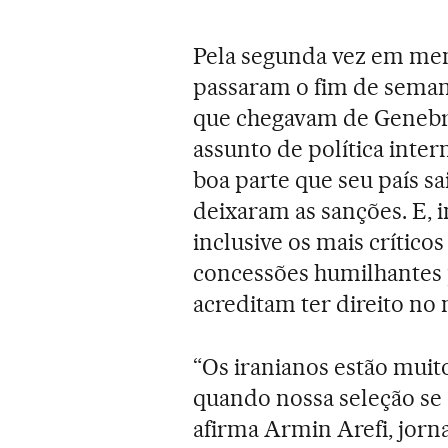
Pela segunda vez em men
passaram o fim de semana
que chegavam de Genebra
assunto de política inte
boa parte que seu país s
deixaram as sanções. E,
inclusive os mais crític
concessões humilhantes 
acreditam ter direito no
“Os iranianos estão muit
quando nossa seleção se 
afirma Armin Arefi, jorna