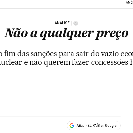
AMÉ
ANÁLISE
i
Não a qualquer preço
 fim das sanções para sair do vazio e
uclear e não querem fazer concessões 
Añadir EL PAÍS en Google
ales