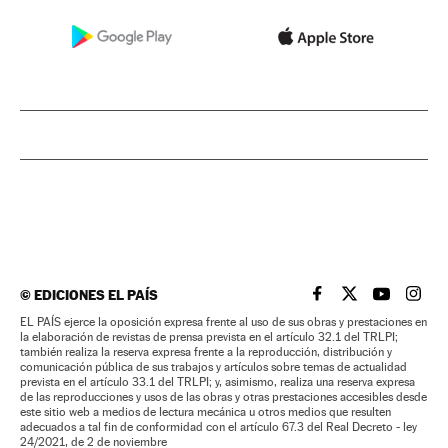
©
EDICIONES EL PAÍS
EL PAÍS BRASIL EN
EL PAÍS BRASI
EL PAÍS B
EL PA
EL PAÍS ejerce la oposición expresa frente al uso de sus obras y prestaciones en
la elaboración de revistas de prensa prevista en el artículo 32.1 del TRLPI;
también realiza la reserva expresa frente a la reproducción, distribución y
comunicación pública de sus trabajos y artículos sobre temas de actualidad
prevista en el artículo 33.1 del TRLPI; y, asimismo, realiza una reserva expresa
de las reproducciones y usos de las obras y otras prestaciones accesibles desde
este sitio web a medios de lectura mecánica u otros medios que resulten
adecuados a tal fin de conformidad con el artículo 67.3 del Real Decreto - ley
24/2021, de 2 de noviembre