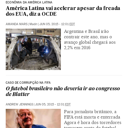
ECONÔMIA DA AMÉRICA LATINA
América Latina vai acelerar apesar da freada
dos EUA, diz a OCDE
AMANDA MARS
|
Madri
|
JUN 05, 2015 - 12:01
EDT
Argentina e Brasil irão
contrair este ano, mas o
avanço global chegará aos
2,2% em 2016
CASO DE CORRUPÇÃO NA FIFA
O futebol brasileiro não deveria ir ao congresso
de Blatter
ANDREW JENNINGS
|
JUN 05, 2015 - 12:01
EDT
Para jornalista britânico, a
FIFA está morta e enterrada
Agora é hora dos torcedores
tomarem conta do futebol