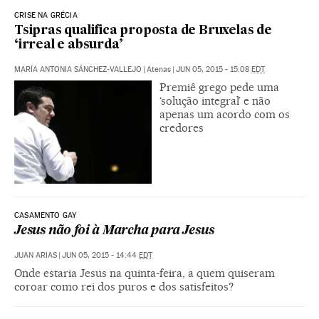
CRISE NA GRÉCIA
Tsipras qualifica proposta de Bruxelas de
‘irreal e absurda’
MARÍA ANTONIA SÁNCHEZ-VALLEJO
|
Atenas
|
JUN 05, 2015 - 15:08
EDT
Premiê grego pede uma
‘solução integral’ e não
apenas um acordo com os
credores
CASAMENTO GAY
Jesus não foi à Marcha para Jesus
JUAN ARIAS
|
JUN 05, 2015 - 14:44
EDT
Onde estaria Jesus na quinta-feira, a quem quiseram
coroar como rei dos puros e dos satisfeitos?