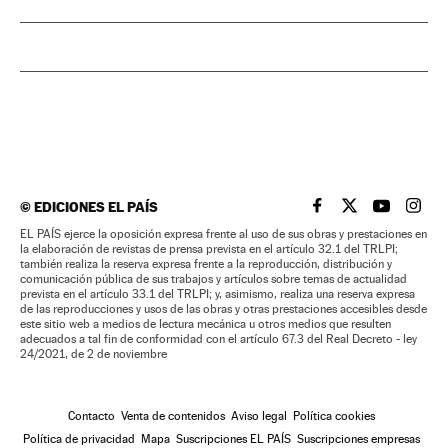
©
EDICIONES EL PAÍS
EL PAÍS BRASIL EN
EL PAÍS BRASI
EL PAÍS B
EL PA
EL PAÍS ejerce la oposición expresa frente al uso de sus obras y prestaciones en
la elaboración de revistas de prensa prevista en el artículo 32.1 del TRLPI;
también realiza la reserva expresa frente a la reproducción, distribución y
comunicación pública de sus trabajos y artículos sobre temas de actualidad
prevista en el artículo 33.1 del TRLPI; y, asimismo, realiza una reserva expresa
de las reproducciones y usos de las obras y otras prestaciones accesibles desde
este sitio web a medios de lectura mecánica u otros medios que resulten
adecuados a tal fin de conformidad con el artículo 67.3 del Real Decreto - ley
24/2021, de 2 de noviembre
Contacto
Venta de contenidos
Aviso legal
Política cookies
Política de privacidad
Mapa
Suscripciones EL PAÍS
Suscripciones empresas