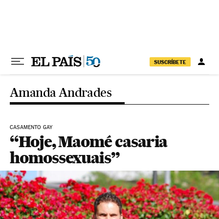
Pular para o conteúdo
SUSCRÍBETE
Amanda Andrades
CASAMENTO GAY
“Hoje, Maomé casaria
homossexuais”