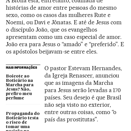
A Bíblia está, entretanto, coalhada de
histórias de amor entre pessoas do mesmo
sexo, como os casos das mulheres Rute e
Noemi, ou Davi e Jônatas. E até de Jesus com
o discípulo João, que os evangelhos
apresentam como um caso especial de amor.
João era para Jesus o “amado” e “preferido”. E
os apóstolos beijavam-se entre eles.
O pastor Estevam Hernandes,
MAIS INFORMAÇÕES
da Igreja Renascer, anunciou
Boicote ao
Boticário na
que as imagens da Marcha
Marcha para
para Jesus serão levadas a 170
Jesus? Não,
prefiro meu
países. Seu desejo é que Brasil
perfume
não seja visto no exterior,
entre outras coisas, como “o
Propaganda do
país das prostitutas”.
Boticário testa
o risco de
tomar uma