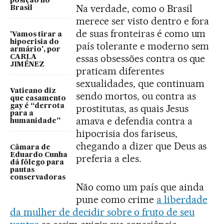
posição no
Na verdade, como o Brasil
Brasil
merece ser visto dentro e fora
de suas fronteiras é como um
'Vamos tirar a
hipocrisia do
país tolerante e moderno sem
armário', por
essas obsessões contra os que
CARLA
JIMÉNEZ
praticam diferentes
sexualidades, que continuam
Vaticano diz
sendo mortos, ou contra as
que casamento
gay é “derrota
prostitutas, as quais Jesus
para a
amava e defendia contra a
humanidade”
hipocrisia dos fariseus,
chegando a dizer que Deus as
Câmara de
Eduardo Cunha
preferia a eles.
dá fôlego para
pautas
conservadoras
Não como um país que ainda
pune como crime
a liberdade
da mulher de decidir sobre o fruto de seu