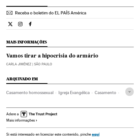
Receba o boletim do EL PAÍS América
Opiniao El País Brasil en Twitter
Opiniao El País Brasil en Instagram
Opiniao El País Brasil en Facebook
MAIS INFORMAÇÕES
Vamos tirar a hipocrisia do armário
CARLA JIMÉNEZ
| SÃO PAULO
ARQUIVADO EM
Casamento homossexual
Igreja Evangélica
Casamento
Ativismo lgtb
Homossexualidade
LGBT
Direitos civis
Ativismo
Brasil
Família
Direitos humanos
Adere a
Mais informações
América do Sul
América Latina
Grupos sociais
América
Igreja católica
Casal
Protestantismo
aquí
Si está interesado en licenciar este contenido, pinche