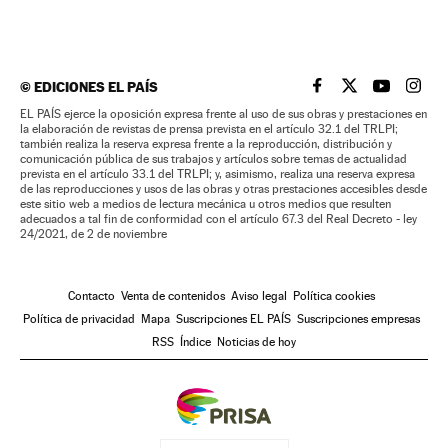
©
EDICIONES EL PAÍS
EL PAÍS BRASIL EN
EL PAÍS BRASI
EL PAÍS B
EL PA
EL PAÍS ejerce la oposición expresa frente al uso de sus obras y prestaciones en
la elaboración de revistas de prensa prevista en el artículo 32.1 del TRLPI;
también realiza la reserva expresa frente a la reproducción, distribución y
comunicación pública de sus trabajos y artículos sobre temas de actualidad
prevista en el artículo 33.1 del TRLPI; y, asimismo, realiza una reserva expresa
de las reproducciones y usos de las obras y otras prestaciones accesibles desde
este sitio web a medios de lectura mecánica u otros medios que resulten
adecuados a tal fin de conformidad con el artículo 67.3 del Real Decreto - ley
24/2021, de 2 de noviembre
Contacto
Venta de contenidos
Aviso legal
Política cookies
Política de privacidad
Mapa
Suscripciones EL PAÍS
Suscripciones empresas
RSS
Índice
Noticias de hoy