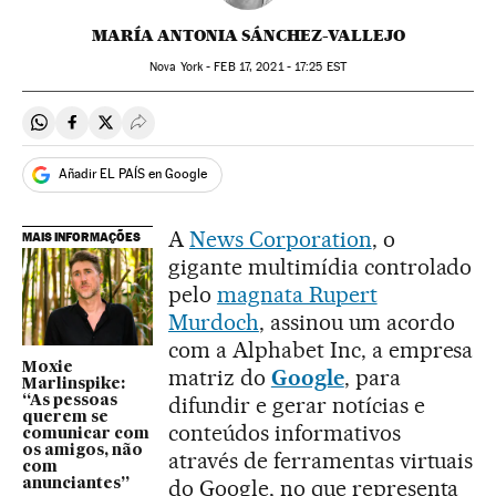
MARÍA ANTONIA SÁNCHEZ-VALLEJO
Nova York -
FEB
17, 2021 - 17:25
EST
Compartir en Whatsapp
Compartir en Facebook
Compartir en Twitter
Desplegar Redes Sociales
Añadir EL PAÍS en Google
A
News Corporation
, o
MAIS INFORMAÇÕES
gigante multimídia controlado
pelo
magnata Rupert
Murdoch
, assinou um acordo
com a Alphabet Inc, a empresa
Moxie
matriz do
Google
, para
Marlinspike:
difundir e gerar notícias e
“As pessoas
querem se
conteúdos informativos
comunicar com
os amigos, não
através de ferramentas virtuais
com
do Google, no que representa
anunciantes”