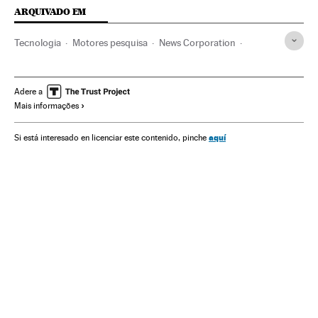
ARQUIVADO EM
Tecnologia
Motores pesquisa
News Corporation
Rupert Murdoch
Internet
Google
Facebook
Youtube
Apple
Imprensa
Jornalismo
Adere a
Mais informações
Telecomunicações
Negocios
Publicidade
aquí
Si está interesado en licenciar este contenido, pinche