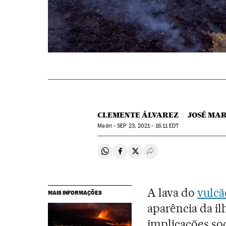
CLEMENTE ÁLVAREZ
JOSÉ MA
Madri -
SEP
23, 2021 - 16:11
EDT
Compartir en Whatsapp
Compartir en Facebook
Compartir en Twitter
Desplegar Redes Soci
A lava do
vulcã
MAIS INFORMAÇÕES
aparência da il
implicações so