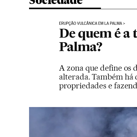
Sociedade
ERUPÇÃO VULCÂNICA EM LA PALMA
De quem é a t
Palma?
A zona que define os 
alterada. Também há q
propriedades e fazenda