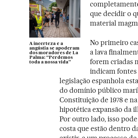
completamente.
que decidir o 
material magmát
No primeiro ca
A incerteza e a
angústia se apoderam
a lava finalmen
dos moradores de La
Palma: “Perdemos
forem criadas 
toda a nossa vida”
indicam fontes 
legislação espanhola esta
do domínio público marít
Constituição de 1978 e n
hipotética expansão da i
Por outro lado, isso pode
costa que estão dentro
existir, e um processo de