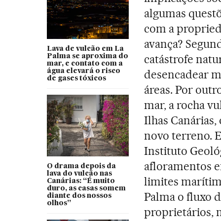
algumas questõ
com a proprie
avança? Segundo
Lava de vulcão em La
catástrofe natu
Palma se aproxima do
mar, e contato com a
água elevará o risco
desencadear mu
de gases tóxicos
áreas. Por outr
mar, a rocha vu
Ilhas Canárias,
novo terreno. 
Instituto Geoló
afloramentos e
O drama depois da
lava do vulcão nas
limites marítim
Canárias: “É muito
duro, as casas somem
Palma o fluxo d
diante dos nossos
olhos”
proprietários,