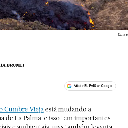
Uma ca
RÍA BRUNET
Añadir EL PAÍS en Google
ales
o Cumbre Vieja
está mudando a
ha de La Palma, e isso tem importantes
ciais e ambientais, mas também levanta