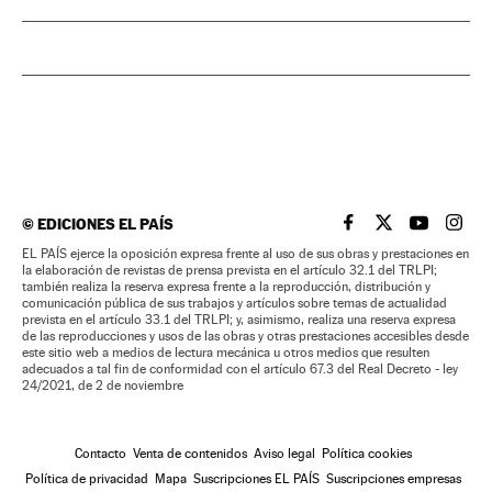
©
EDICIONES EL PAÍS
EL PAÍS BRASIL EN
EL PAÍS BRASI
EL PAÍS B
EL PA
EL PAÍS ejerce la oposición expresa frente al uso de sus obras y prestaciones en
la elaboración de revistas de prensa prevista en el artículo 32.1 del TRLPI;
también realiza la reserva expresa frente a la reproducción, distribución y
comunicación pública de sus trabajos y artículos sobre temas de actualidad
prevista en el artículo 33.1 del TRLPI; y, asimismo, realiza una reserva expresa
de las reproducciones y usos de las obras y otras prestaciones accesibles desde
este sitio web a medios de lectura mecánica u otros medios que resulten
adecuados a tal fin de conformidad con el artículo 67.3 del Real Decreto - ley
24/2021, de 2 de noviembre
Contacto
Venta de contenidos
Aviso legal
Política cookies
Política de privacidad
Mapa
Suscripciones EL PAÍS
Suscripciones empresas