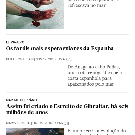
refrescava no mar
EL VIAJERO
Os faróis mais espetaculares da Espanha
GUILLERMO ESAÍN
|
NOV 12, 2016 - 15:43
EST
De Anaga ao cabo Peñas,
uma rota cenógráfica pela
costa espanhola para
apaixonados pelo mar
MAR MEDITERRÂNEO
Assim foi criado o Estreito de Gibraltar, há seis
milhões de anos
MARYA G. NIETO
|
OCT 19, 2016 - 11:46
EDT
Estudo recria a evolução do