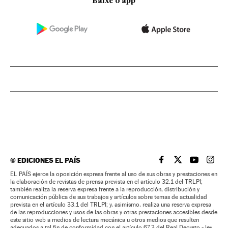
Baixe o app
©
EDICIONES EL PAÍS
EL PAÍS BRASIL EN
EL PAÍS BRASI
EL PAÍS B
EL PA
EL PAÍS ejerce la oposición expresa frente al uso de sus obras y prestaciones en
la elaboración de revistas de prensa prevista en el artículo 32.1 del TRLPI;
también realiza la reserva expresa frente a la reproducción, distribución y
comunicación pública de sus trabajos y artículos sobre temas de actualidad
prevista en el artículo 33.1 del TRLPI; y, asimismo, realiza una reserva expresa
de las reproducciones y usos de las obras y otras prestaciones accesibles desde
este sitio web a medios de lectura mecánica u otros medios que resulten
adecuados a tal fin de conformidad con el artículo 67.3 del Real Decreto - ley