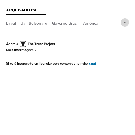
ARQUIVADO EM
Brasil
Jair Bolsonaro
Governo Brasil
América
Governo
Presidente Brasil
Presidência Brasil
Terrorismo
Ley Antiterrorista
Ultradireita
Adere a
Mais informações
Congresso Nacional
Arthur Lira
Movimentos sociais
ONG
aquí
Si está interesado en licenciar este contenido, pinche