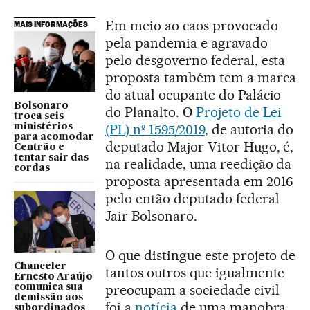
Em meio ao caos provocado
MAIS INFORMAÇÕES
pela pandemia e agravado
pelo desgoverno federal, esta
proposta também tem a marca
do atual ocupante do Palácio
Bolsonaro
do Planalto. O
Projeto de Lei
troca seis
(PL) nº 1595/2019
, de autoria do
ministérios
para acomodar
deputado Major Vitor Hugo, é,
Centrão e
tentar sair das
na realidade, uma reedição da
cordas
proposta apresentada em 2016
pelo então deputado federal
Jair Bolsonaro.
O que distingue este projeto de
Chanceler
tantos outros que igualmente
Ernesto Araújo
preocupam a sociedade civil
comunica sua
demissão aos
foi a
notícia
de uma manobra
subordinados