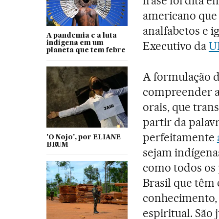
frase foi dita 
americano que 
analfabetos e 
A pandemia e a luta
Executivo da
U
indígena em um
planeta que tem febre
A formulação d
compreender a 
orais, que tra
partir da palav
perfeitamente
'O Nojo', por ELIANE
BRUM
sejam indígena
como todos os 
Brasil que têm
conhecimento, 
espiritual. São