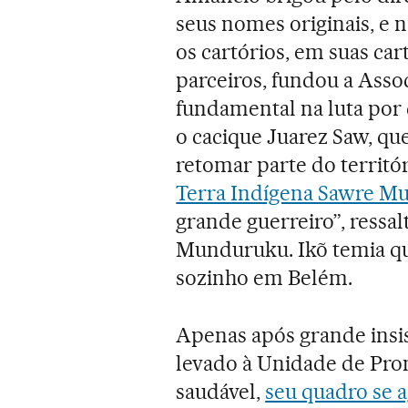
seus nomes originais, e
os cartórios, em suas ca
parceiros, fundou a Asso
fundamental na luta por d
o cacique Juarez Saw, qu
retomar parte do territó
Terra Indígena Sawre M
grande guerreiro”, ressal
Munduruku. Ikõ temia qu
sozinho em Belém.
Apenas após grande insis
levado à Unidade de Pro
saudável,
seu quadro se 