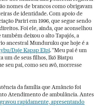
 não nomes de brancos como obrigavam
rteiras de identidade. Com apoio de
ciação Pariri em 1996, que segue sendo
ireitos. Foi ele, ainda, que aconselhou
e também deixou o alto Tapajós, a
rio ancestral Munduruku que hoje é a
uybu/Daje Kapap Eïpi
. “Meu pai é um
ta um de seus filhos, Ikõ Biatpu
e seu pai, como seu avô, morresse
tência da família que Amâncio foi
nto Atendimento de ambulância. Antes
agravou rapidamente, apresentando