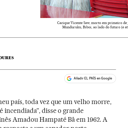
Cacique Vicente Saw, morto em primeiro de 
Munduruku, Biboi, ao lado do futuro (e at
OURES
Añadir EL PAÍS en Google
ales
meu país, toda vez que um velho morre,
é incendiada”, disse o grande
linês Amadou Hampaté Bâ em 1962. A