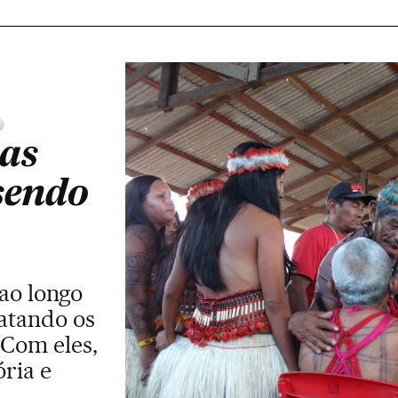
as
 sendo
ao longo
matando os
 Com eles,
ria e