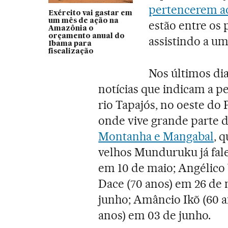
pertencerem ao
Exército vai gastar em
um mês de ação na
estão entre os 
Amazônia o
orçamento anual do
assistindo a u
Ibama para
fiscalização
Nos últimos di
notícias que indicam a p
rio Tapajós, no oeste do 
onde vive grande parte
Montanha e Mangabal
, 
velhos Munduruku já fal
em 10 de maio; Angélico 
Dace (70 anos) em 26 de 
junho; Amâncio Ikõ (60 a
anos) em 03 de junho.