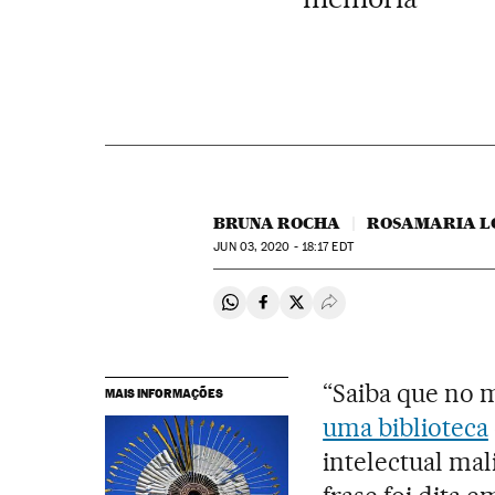
BRUNA ROCHA
ROSAMARIA L
JUN
03, 2020 - 18:17
EDT
Compartir en Whatsapp
Compartir en Facebook
Compartir en Twitter
Desplegar Redes Soci
“Saiba que no 
MAIS INFORMAÇÕES
uma biblioteca
intelectual ma