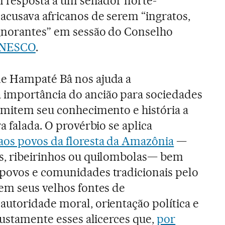
em resposta a um senador norte-
acusava africanos de serem “ingratos,
ignorantes” em sessão do Conselho
NESCO
.
e Hampaté Bâ nos ajuda a
importância do ancião para sociedades
nsmitem seu conhecimento e história a
ra falada. O provérbio se aplica
aos povos da floresta da Amazônia
—
s, ribeirinhos ou quilombolas— bem
povos e comunidades tradicionais pelo
 em seus velhos fontes de
autoridade moral, orientação política e
 justamente esses alicerces que,
por