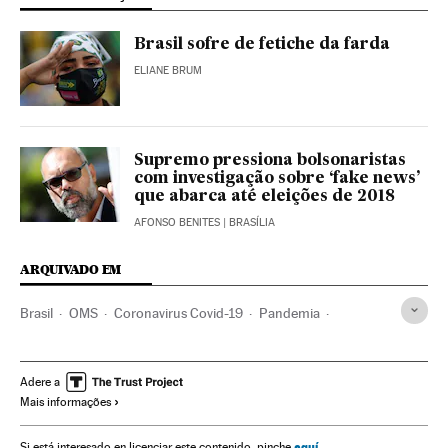
Brasil sofre de fetiche da farda
ELIANE BRUM
Supremo pressiona bolsonaristas
com investigação sobre ‘fake news’
que abarca até eleições de 2018
AFONSO BENITES
| BRASÍLIA
ARQUIVADO EM
Brasil
OMS
Coronavirus Covid-19
Pandemia
Coronavirus
Doenças infecciosas
Doenças respiratórias
Ministério Saúde
Psicanálise
Sigmund Freud
Adere a
Mais informações
Jair Bolsonaro
Ética
aquí
Si está interesado en licenciar este contenido, pinche