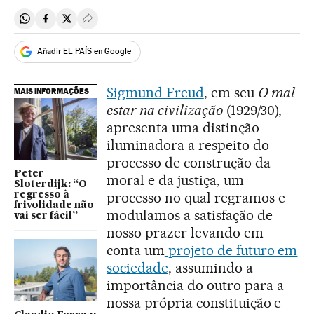
Compartir en Whatsapp
Compartir en Facebook
Compartir en Twitter
Desplegar Redes Sociales
Añadir EL PAÍS en Google
Sigmund Freud
, em seu
O mal
MAIS INFORMAÇÕES
estar na civilização
(1929/30),
apresenta uma distinção
iluminadora a respeito do
processo de construção da
Peter
moral e da justiça, um
Sloterdijk: “O
processo no qual regramos e
regresso à
frivolidade não
modulamos a satisfação de
vai ser fácil”
nosso prazer levando em
conta um
projeto de futuro em
sociedade
, assumindo a
importância do outro para a
nossa própria constituição e