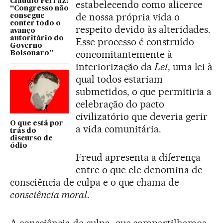
Claudio Ferraz:
estabelecendo como alicerce
“Congresso não
de nossa própria vida o
consegue
conter todo o
respeito devido às alteridades.
avanço
autoritário do
Esse processo é construído
Governo
concomitantemente à
Bolsonaro”
interiorização da
Lei
, uma lei à
qual todos estariam
submetidos, o que permitiria a
celebração do pacto
civilizatório que deveria gerir
O que está por
a vida comunitária.
trás do
discurso de
ódio
Freud apresenta a diferença
entre o que ele denomina de
consciência de culpa e o que chama de
consciência moral
.
A consciência de culpa, que compartilhamos,