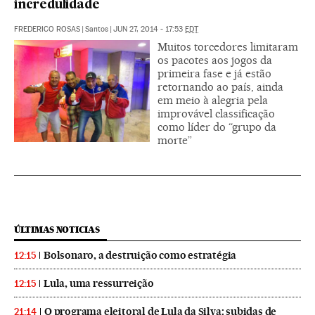
incredulidade
FREDERICO ROSAS
|
Santos
|
JUN 27, 2014 - 17:53
EDT
Muitos torcedores limitaram
os pacotes aos jogos da
primeira fase e já estão
retornando ao país, ainda
em meio à alegria pela
improvável classificação
como líder do “grupo da
morte”
ÚLTIMAS NOTICIAS
Bolsonaro, a destruição como estratégia
12:15
Lula, uma ressurreição
12:15
O programa eleitoral de Lula da Silva: subidas de
21:14