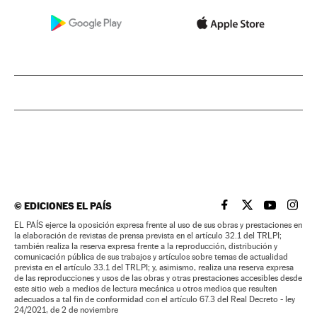
©
EDICIONES EL PAÍS
EL PAÍS BRASIL EN
EL PAÍS BRASI
EL PAÍS B
EL PA
EL PAÍS ejerce la oposición expresa frente al uso de sus obras y prestaciones en
la elaboración de revistas de prensa prevista en el artículo 32.1 del TRLPI;
también realiza la reserva expresa frente a la reproducción, distribución y
comunicación pública de sus trabajos y artículos sobre temas de actualidad
prevista en el artículo 33.1 del TRLPI; y, asimismo, realiza una reserva expresa
de las reproducciones y usos de las obras y otras prestaciones accesibles desde
este sitio web a medios de lectura mecánica u otros medios que resulten
adecuados a tal fin de conformidad con el artículo 67.3 del Real Decreto - ley
24/2021, de 2 de noviembre