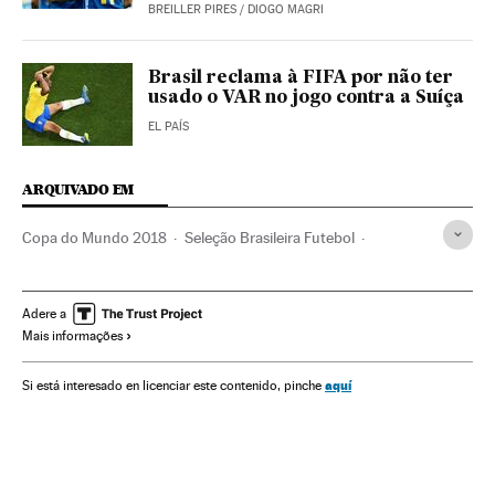
BREILLER PIRES
/
DIOGO MAGRI
Brasil reclama à FIFA por não ter
usado o VAR no jogo contra a Suíça
EL PAÍS
ARQUIVADO EM
Copa do Mundo 2018
Seleção Brasileira Futebol
Seleção Futebol Costa Rica
Arbitragem vídeo
Seleção Brasileira
Neymar
Copa do Mundo Futebol
Adere a
Mais informações
Seleções esportivas
Arbitragem esportiva
Copa do mundo
Campeonato mundial
Futebol
aquí
Si está interesado en licenciar este contenido, pinche
Competições
Esportes