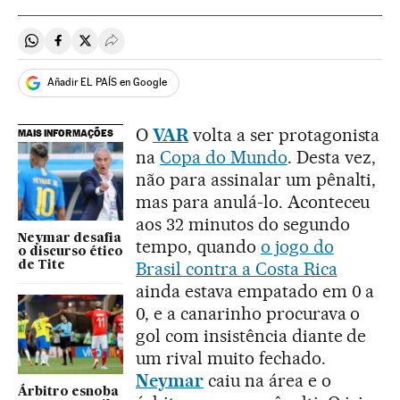
Compartir en Whatsapp
Compartir en Facebook
Compartir en Twitter
Desplegar Redes Sociales
Añadir EL PAÍS en Google
O
VAR
volta a ser protagonista
MAIS INFORMAÇÕES
na
Copa do Mundo
. Desta vez,
não para assinalar um pênalti,
mas para anulá-lo. Aconteceu
aos 32 minutos do segundo
Neymar desafia
tempo, quando
o jogo do
o discurso ético
Brasil contra a Costa Rica
de Tite
ainda estava empatado em 0 a
0, e a canarinho procurava o
gol com insistência diante de
um rival muito fechado.
Neymar
caiu na área e o
Árbitro esnoba