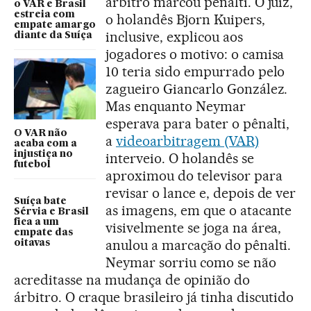
árbitro marcou pênalti. O juiz,
o VAR e Brasil
estreia com
o holandês Bjorn Kuipers,
empate amargo
inclusive, explicou aos
diante da Suíça
jogadores o motivo: o camisa
10 teria sido empurrado pelo
zagueiro Giancarlo González.
Mas enquanto Neymar
esperava para bater o pênalti,
O VAR não
a
videoarbitragem (VAR)
acaba com a
injustiça no
interveio. O holandês se
futebol
aproximou do televisor para
revisar o lance e, depois de ver
Suíça bate
as imagens, em que o atacante
Sérvia e Brasil
fica a um
visivelmente se joga na área,
empate das
anulou a marcação do pênalti.
oitavas
Neymar sorriu como se não
acreditasse na mudança de opinião do
árbitro. O craque brasileiro já tinha discutido