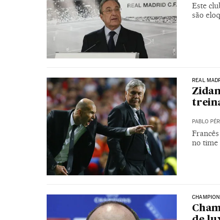
Este clu
são elo
REAL MAD
Zidan
trein
PABLO PÉR
Francês
no time
CHAMPION
Champ
de lu