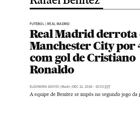
FUTEBOL | REAL MADRID
Real Madrid derrota
Manchester City por 4
com gol de Cristiano
Ronaldo
ELEONORA GIOVIO
|
Madri
|
DEC 12, 2016 - 15:03
EST
A equipe de Benítez se impôs no segundo jogo da