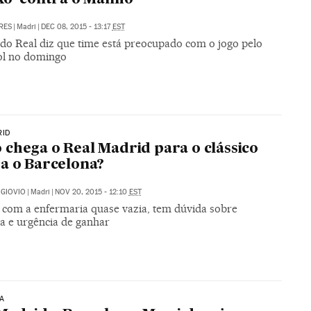
RES
|
Madri
|
DEC 08, 2015 - 13:17
EST
 do Real diz que time está preocupado com o jogo pelo
l no domingo
RID
chega o Real Madrid para o clássico
a o Barcelona?
GIOVIO
|
Madri
|
NOV 20, 2015 - 12:10
EST
, com a enfermaria quase vazia, tem dúvida sobre
 e urgência de ganhar
A