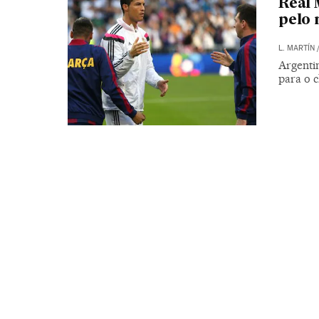
Real 
pelo 
L. MARTÍN
Argenti
para o c