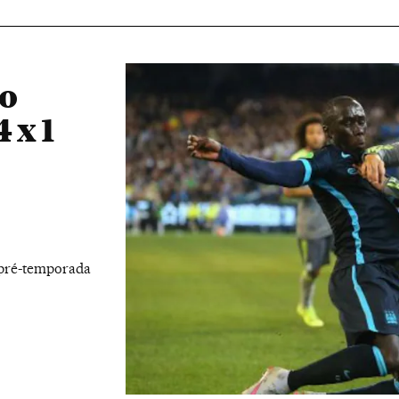
 o
 x 1
 pré-temporada