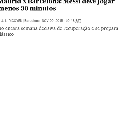
Madrid x Barcelona: Messi deve jogar
menos 30 minutos
/
J. I. IRIGOYEN
|
Barcelona
|
NOV 20, 2015 - 10:43
EST
no encara semana decisiva de recuperação e se prepara
lássico