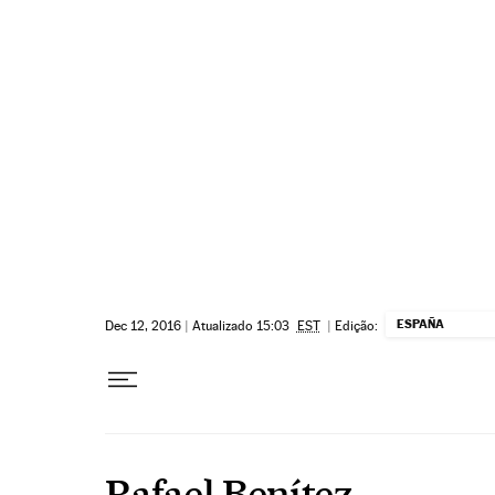
Pular para o conteúdo
ESPAÑA
Dec 12, 2016
|
Atualizado 15:03
EST
|
Edição:
Rafael Benítez