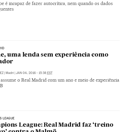
be é incapaz de fazer autocrítica, nem quando os dados
quentes
RID
e, uma lenda sem experiência como
ador
EZ
|
Madri
|
JAN 04, 2016 - 15:38
EST
 assume o Real Madrid com um ano e meio de experiência
 B
S LEAGUE
ions League: Real Madrid faz ‘treino
xo’ contra o Malmö