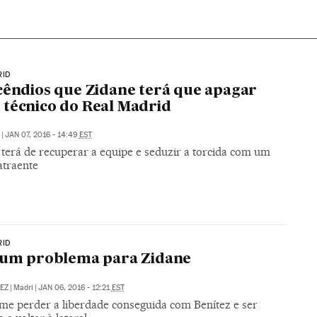
RID
cêndios que Zidane terá que apagar
técnico do Real Madrid
|
JAN 07, 2016 - 14:49
EST
 terá de recuperar a equipe e seduzir a torcida com um
atraente
RID
 um problema para Zidane
EZ
|
Madri
|
JAN 06, 2016 - 12:21
EST
eme perder a liberdade conseguida com Benítez e ser