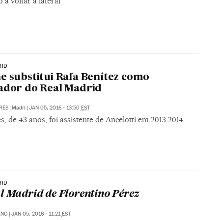
 a voltar à lateral
RID
e substitui Rafa Benítez como
ador do Real Madrid
RES
|
Madri
|
JAN 05, 2016 - 13:50
EST
s, de 43 anos, foi assistente de Ancelotti em 2013-2014
RID
l Madrid de Florentino Pérez
ANO
|
JAN 05, 2016 - 11:21
EST