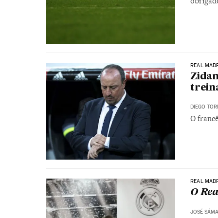
obrigado
REAL MAD
Zidan
trein
DIEGO TOR
O francê
REAL MAD
O Rea
JOSÉ SÁM