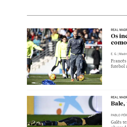
REAL MAD
Os in
como 
E. G.
|
Madri
Francês
futebol 
REAL MAD
Bale,
PABLO PÉR
Galês t