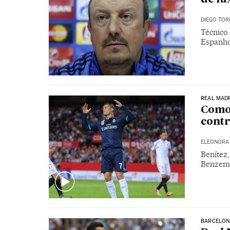
DIEGO TOR
Técnico
Espanho
REAL MAD
Como 
contr
ELEONORA 
Benítez
Benzema
BARCELON