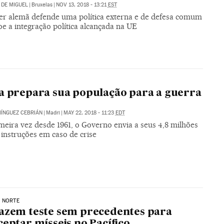
DE MIGUEL
|
Bruxelas
|
NOV 13, 2018 - 13:21
EST
er alemã defende uma política externa e de defesa comum
e a integração política alcançada na UE
a prepara sua população para a guerra
ÍNGUEZ CEBRIÁN
|
Madri
|
MAY 22, 2018 - 11:23
EDT
meira vez desde 1961, o Governo envia a seus 4,8 milhões
 instruções em caso de crise
O NORTE
azem teste sem precedentes para
ceptar mísseis no Pacífico