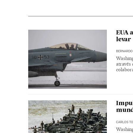
EUA 
levar
BERNARDO 
Washing
através
colabora
Impul
mundi
CARLOS T
Washing