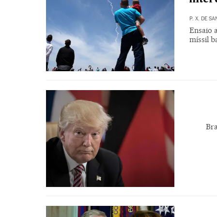
P. X. DE S
Ensaio 
míssil b
Bra