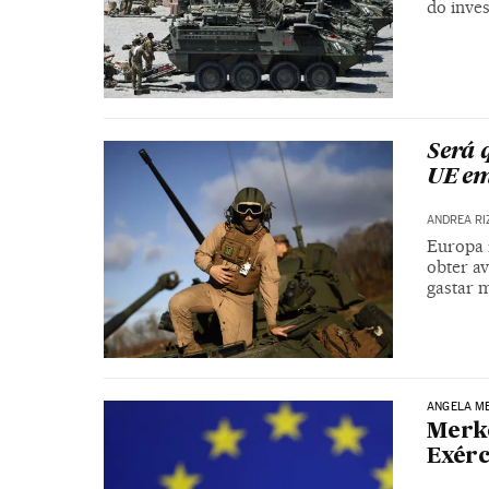
do inve
Será 
UE em
ANDREA RI
Europa 
obter av
gastar 
ANGELA M
Merke
Exérc