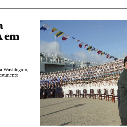
a
A em
ta Washington,
estimento