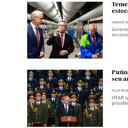
Teme
estoc
ENRIQUE M
Governo
terroris
Putin
seu a
PILAR BON
OTAN qu
preside