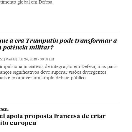
stimento global em Defesa
que a era Trumputin pode transformar a
 potência militar?
ZZI
|
Madrid
|
FEB 24, 2019 - 06:58
EST
impulsiona iniciativas de integração em Defesa, mas para
anços significativos deve superar visões divergentes,
mais e promover um amplo debate público
ERKEL
l apoia proposta francesa de criar
ito europeu