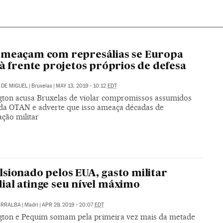
ameaçam com represálias se Europa
 à frente projetos próprios de defesa
DE MIGUEL
|
Bruxelas
|
MAY 13, 2019 - 10:12
EDT
ton acusa Bruxelas de violar compromissos assumidos
 da OTAN e adverte que isso ameaça décadas de
ção militar
sionado pelos EUA, gasto militar
al atinge seu nível máximo
ORRALBA
|
Madri
|
APR 29, 2019 - 20:07
EDT
ton e Pequim somam pela primeira vez mais da metade