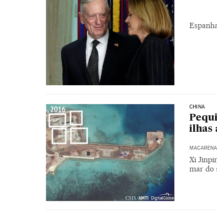
Espanha
CHINA
Pequi
ilhas 
MACARENA 
Xi Jinpi
mar do 