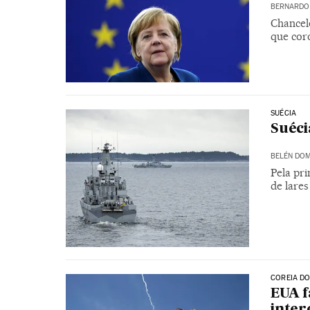
BERNARDO 
Chancel
que coro
SUÉCIA
Suéci
BELÉN DOM
Pela pri
de lares
COREIA D
EUA f
inter