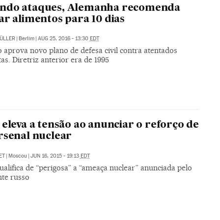
ndo ataques, Alemanha recomenda
ar alimentos para 10 dias
ÜLLER
|
Berlim
|
AUG 25, 2016 - 13:30
EDT
 aprova novo plano de defesa civil contra atentados
tas. Diretriz anterior era de 1995
 eleva a tensão ao anunciar o reforço de
rsenal nuclear
ET
|
Moscou
|
JUN 16, 2015 - 19:13
EDT
alifica de “perigosa” a “ameaça nuclear” anunciada pelo
nte russo