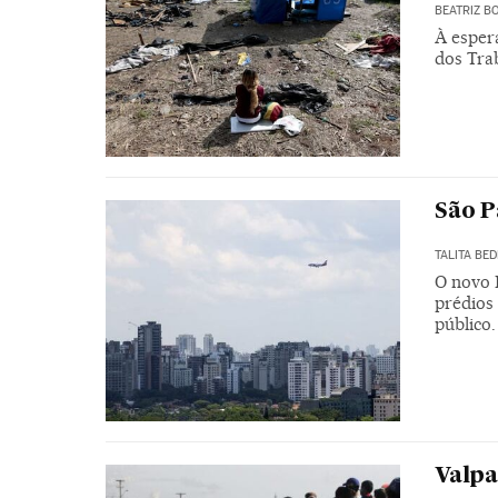
BEATRIZ B
À esper
dos Tra
São P
TALITA BED
O novo 
prédios 
público
Valpa