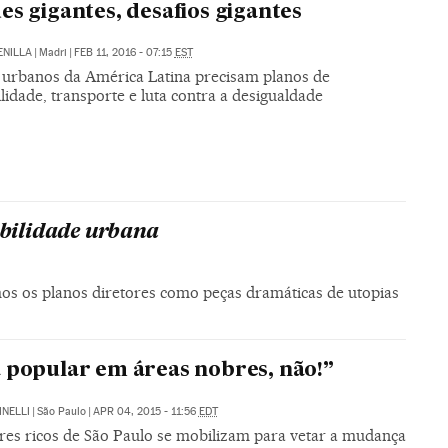
es gigantes, desafios gigantes
ENILLA
|
Madri
|
FEB 11, 2016 - 07:15
EST
 urbanos da América Latina precisam planos de
ilidade, transporte e luta contra a desigualdade
abilidade urbana
 os planos diretores como peças dramáticas de utopias
 popular em áreas nobres, não!”
INELLI
|
São Paulo
|
APR 04, 2015 - 11:56
EDT
es ricos de São Paulo se mobilizam para vetar a mudança