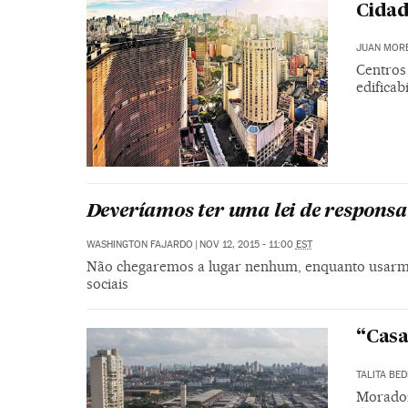
Cidad
JUAN MOR
Centros
edificab
Deveríamos ter uma lei de respons
WASHINGTON FAJARDO
|
NOV 12, 2015 - 11:00
EST
Não chegaremos a lugar nenhum, enquanto usarmos
sociais
“Casa
TALITA BED
Morador