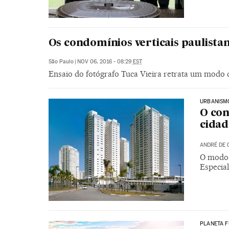
Os condomínios verticais paulista
São Paulo
|
NOV 06, 2016 - 08:29
EST
Ensaio do fotógrafo Tuca Vieira retrata um modo d
URBANISM
O con
cidad
ANDRÉ DE 
O modo 
Especia
PLANETA 