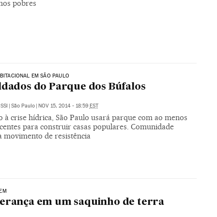
nhos pobres
ABITACIONAL EM SÃO PAULO
ldados do Parque dos Búfalos
SSI
|
São Paulo
|
NOV 15, 2014 - 18:59
EST
 à crise hídrica, São Paulo usará parque com ao menos
scentes para construir casas populares. Comunidade
a movimento de resistência
EM
erança em um saquinho de terra