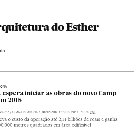
rquitetura do Esther
ulo
LONA
 espera iniciar as obras do novo Camp
em 2018
VAREZ
/
CLARA BLANCHAR
|
Barcelona
|
FEB 03, 2017 - 10:30
EST
eva o custo da operação até 2,14 bilhões de reais e ganha
00.000 metros quadrados em área edificável