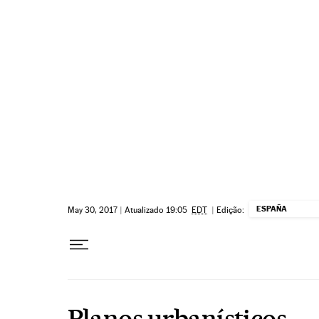
Pular para o conteúdo
ESPAÑA
May 30, 2017
|
Atualizado 19:05
EDT
|
Edição:
Planos urbanísticos