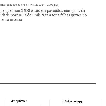
NTES
|
Santiago do Chile
|
APR 14, 2014 - 21:05
EDT
que queimou 2.500 casas em povoados marginais da
idade portuária do Chile traz à tona falhas graves no
mento urbano
Arquivo
Baixe o app