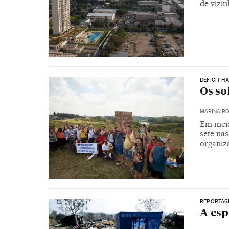
de vizi
DÉFICIT H
Os so
MARINA RO
Em meio
sete na
organiz
REPORTAG
A esp