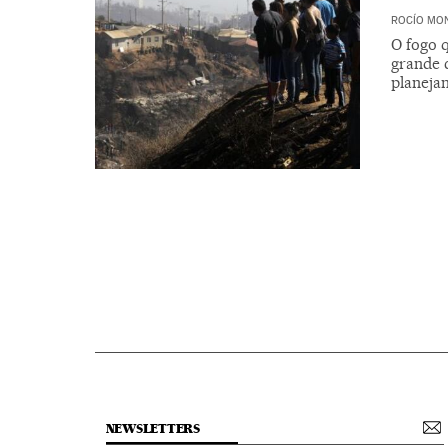
ROCÍO MO
O fogo 
grande c
planeja
NEWSLETTERS