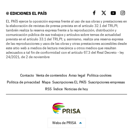
©
EDICIONES EL PAÍS
EL PAÍS BRASIL EN
EL PAÍS BRASI
EL PAÍS B
EL PA
EL PAÍS ejerce la oposición expresa frente al uso de sus obras y prestaciones en
la elaboración de revistas de prensa prevista en el artículo 32.1 del TRLPI;
también realiza la reserva expresa frente a la reproducción, distribución y
comunicación pública de sus trabajos y artículos sobre temas de actualidad
prevista en el artículo 33.1 del TRLPI; y, asimismo, realiza una reserva expresa
de las reproducciones y usos de las obras y otras prestaciones accesibles desde
este sitio web a medios de lectura mecánica u otros medios que resulten
adecuados a tal fin de conformidad con el artículo 67.3 del Real Decreto - ley
24/2021, de 2 de noviembre
Contacto
Venta de contenidos
Aviso legal
Política cookies
Política de privacidad
Mapa
Suscripciones EL PAÍS
Suscripciones empresas
RSS
Índice
Noticias de hoy
Webs de PRISA