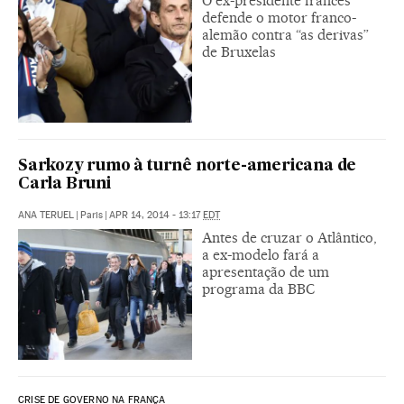
O ex-presidente francês
defende o motor franco-
alemão contra “as derivas”
de Bruxelas
Sarkozy rumo à turnê norte-americana de
Carla Bruni
ANA TERUEL
|
Paris
|
APR 14, 2014 - 13:17
EDT
Antes de cruzar o Atlântico,
a ex-modelo fará a
apresentação de um
programa da BBC
CRISE DE GOVERNO NA FRANÇA