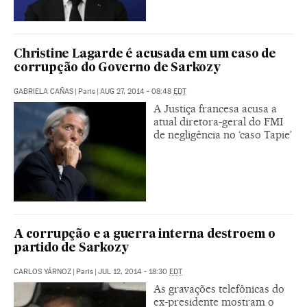
Christine Lagarde é acusada em um caso de
corrupção do Governo de Sarkozy
GABRIELA CAÑAS
|
Paris
|
AUG 27, 2014 - 08:48
EDT
A Justiça francesa acusa a
atual diretora-geral do FMI
de negligência no ‘caso Tapie’
A corrupção e a guerra interna destroem o
partido de Sarkozy
CARLOS YÁRNOZ
|
Paris
|
JUL 12, 2014 - 18:30
EDT
As gravações telefônicas do
ex-presidente mostram o