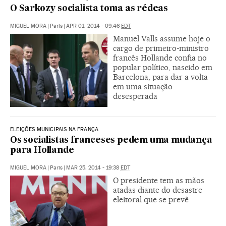
O Sarkozy socialista toma as rédeas
MIGUEL MORA
|
Paris
|
APR 01, 2014 - 09:46
EDT
Manuel Valls assume hoje o
cargo de primeiro-ministro
francês Hollande confia no
popular político, nascido em
Barcelona, para dar a volta
em uma situação
desesperada
ELEIÇÕES MUNICIPAIS NA FRANÇA
Os socialistas franceses pedem uma mudança
para Hollande
MIGUEL MORA
|
Paris
|
MAR 25, 2014 - 19:38
EDT
O presidente tem as mãos
atadas diante do desastre
eleitoral que se prevê