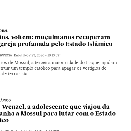
OBAL
tãos, voltem: muçulmanos recuperam
greja profanada pelo Estado Islâmico
SPINOSA
|
Dubai
|
NOV 23, 2020 - 16:13
EST
rios de Mossul, a terceira maior cidade do Iraque, ajudam
truir um templo católico para apagar os vestígios de
ade terrorista
LÂMICO
 Wenzel, a adolescente que viajou da
nha a Mossul para lutar com o Estado
ico