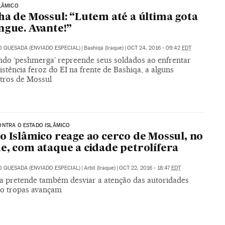
LÂMICO
ha de Mossul: “Lutem até a última gota
ngue. Avante!”
O QUESADA (ENVIADO ESPECIAL)
|
Bashiqa (Iraque)
|
OCT 24, 2016 - 09:42
EDT
do ‘peshmerga’ repreende seus soldados ao enfrentar
stência feroz do EI na frente de Bashiqa, a alguns
tros de Mossul
ONTRA O ESTADO ISLÂMICO
o Islâmico reage ao cerco de Mossul, no
e, com ataque a cidade petrolífera
O QUESADA (ENVIADO ESPECIAL)
|
Arbil (Iraque)
|
OCT 22, 2016 - 18:47
EDT
 pretende também desviar a atenção das autoridades
o tropas avançam