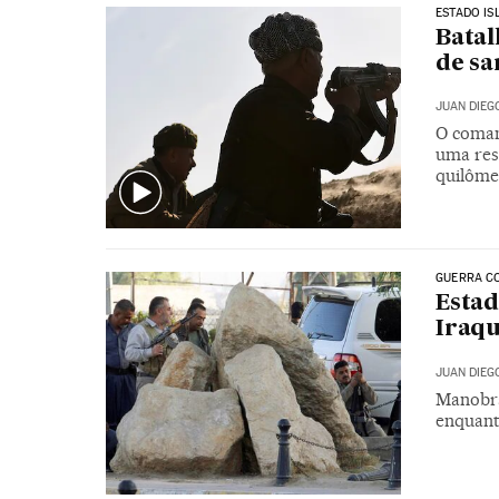
ESTADO IS
Batal
de sa
JUAN DIEG
O coman
uma resi
quilôme
GUERRA C
Estad
Iraqu
JUAN DIEG
Manobra
enquant