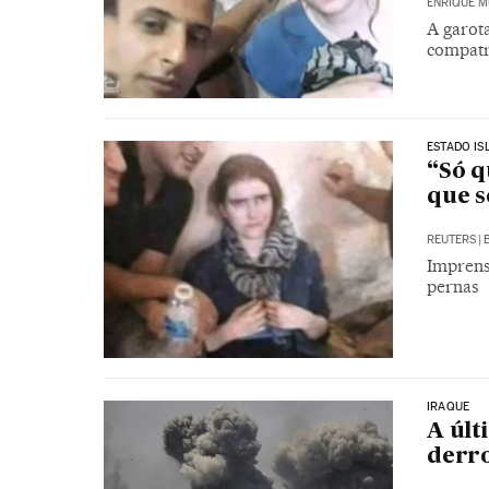
ENRIQUE M
A garota
compatr
ESTADO IS
“Só q
que s
REUTERS
|
Imprens
pernas
IRAQUE
A últ
derro