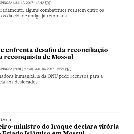
SPINOSA
|
JUL 12, 2017 - 12:42
EDT
radamente, alguns combatentes resistem entre os
os da cidade antiga já retomada
e enfrenta desafio da reconciliação
a reconquista de Mossul
SPINOSA
|
Erbil (Iraque)
|
JUL 10, 2017 - 16:21
EDT
adora humanitária da ONU pede recursos para a
cia aos deslocados
LÂMICO
iro-ministro do Iraque declara vitória
 Estado Islâmico em Mossul