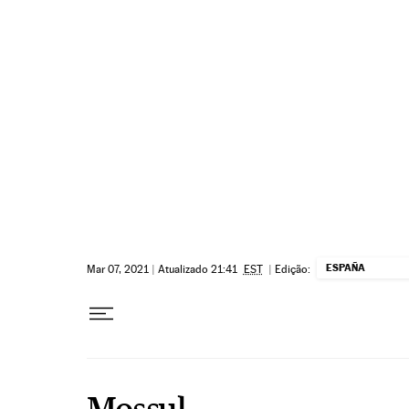
Pular para o conteúdo
ESPAÑA
Mar 07, 2021
|
Atualizado 21:41
EST
|
Edição:
Mossul