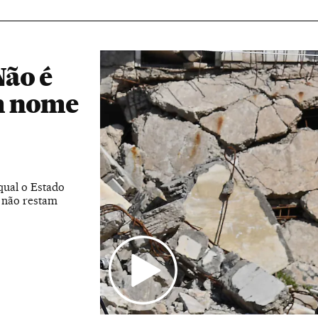
Não é
em nome
 qual o Estado
e não restam