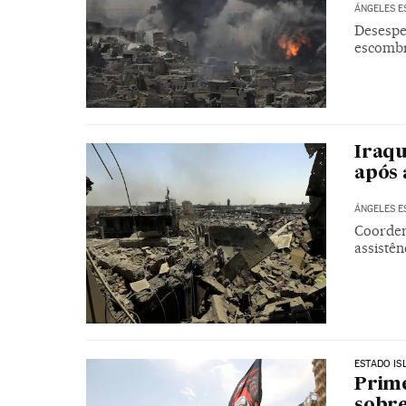
ÁNGELES E
Desespe
escombr
Iraqu
após 
ÁNGELES E
Coorden
assistên
ESTADO IS
Prime
sobre