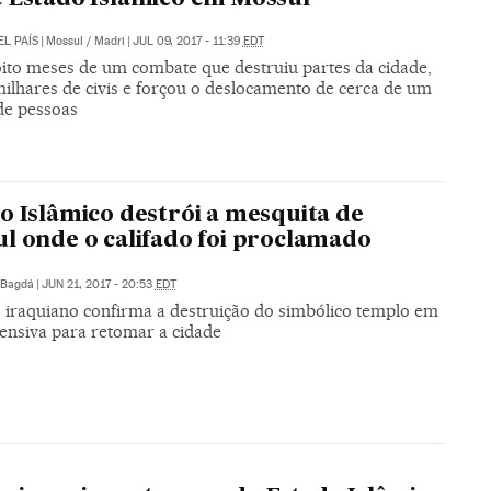
EL PAÍS
|
Mossul / Madri
|
JUL 09, 2017 - 11:39
EDT
ito meses de um combate que destruiu partes da cidade,
ilhares de civis e forçou o deslocamento de cerca de um
de pessoas
o Islâmico destrói a mesquita de
l onde o califado foi proclamado
Bagdá
|
JUN 21, 2017 - 20:53
EDT
o iraquiano confirma a destruição do simbólico templo em
fensiva para retomar a cidade