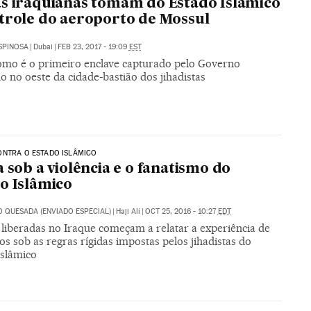
s iraquianas tomam do Estado Islâmico
trole do aeroporto de Mossul
SPINOSA
|
Dubai
|
FEB 23, 2017 - 19:09
EST
mo é o primeiro enclave capturado pelo Governo
o no oeste da cidade-bastião dos jihadistas
ONTRA O ESTADO ISLÂMICO
a sob a violência e o fanatismo do
o Islâmico
O QUESADA (ENVIADO ESPECIAL)
|
Haji Alí
|
OCT 25, 2016 - 10:27
EDT
 liberadas no Iraque começam a relatar a experiência de
os sob as regras rígidas impostas pelos jihadistas do
Islâmico