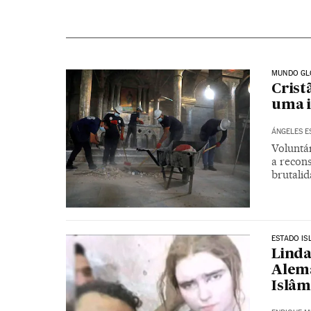
MUNDO GL
Cris
uma i
ÁNGELES E
Voluntá
a recons
brutalid
ESTADO IS
Linda
Alema
Islâm