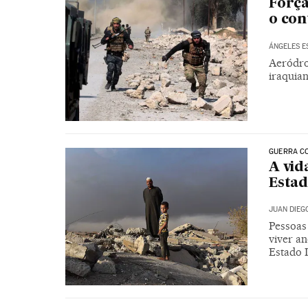
Força
o con
ÁNGELES E
Aeródro
iraquian
GUERRA C
A vid
Estad
JUAN DIEG
Pessoas
viver an
Estado 