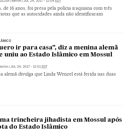
ÜLLER
|
Berlim
|
JUL 24, 2017 - 12:04
EDT
, de 16 anos, foi presa pela polícia iraquiana com três
iotas que as autoridades ainda não identificaram
LÂMICO
uero ir para casa”, diz a menina alemã
e uniu ao Estado Islâmico em Mossul
Berlim
|
JUL 24, 2017 - 12:01
EDT
a alemã divulga que Linda Wenzel está ferida nas duas
ima trincheira jihadista em Mossul após
ta do Estado Islâmico