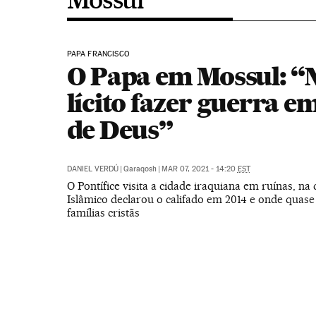
PAPA FRANCISCO
O Papa em Mossul: “
lícito fazer guerra 
de Deus”
DANIEL VERDÚ
|
Qaraqosh
|
MAR 07, 2021 - 14:20
EST
O Pontífice visita a cidade iraquiana em ruínas, na
Islâmico declarou o califado em 2014 e onde quas
famílias cristãs