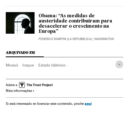
Obama: “As medidas de
austeridade contribuíram para
desacelerar o crescimento na
Europa”
FEDERICO RAMPINI (LA REPUBBLICA)
| WASHINGTON
ARQUIVADO EM
Mossul
Iraque
Estado Islâmico
Conflito Sunitas e Xiitas
terrorismo islâmico
Oriente médio
Islã
Jihadismo
Ásia
Adere a
Mais informações
Grupos terroristas
Religião
Terrorismo
Conflitos
aquí
Si está interesado en licenciar este contenido, pinche