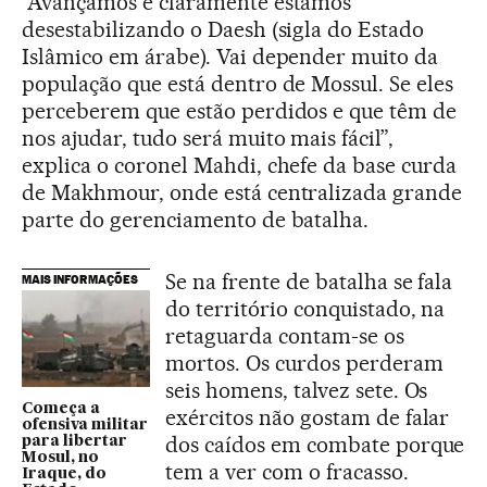
“Avançamos e claramente estamos
desestabilizando o Daesh (sigla do Estado
Islâmico em árabe). Vai depender muito da
população que está dentro de Mossul. Se eles
perceberem que estão perdidos e que têm de
nos ajudar, tudo será muito mais fácil”,
explica o coronel Mahdi, chefe da base curda
de Makhmour, onde está centralizada grande
parte do gerenciamento de batalha.
Se na frente de batalha se fala
MAIS INFORMAÇÕES
do território conquistado, na
retaguarda contam-se os
mortos. Os curdos perderam
seis homens, talvez sete. Os
Começa a
exércitos não gostam de falar
ofensiva militar
dos caídos em combate porque
para libertar
Mosul, no
tem a ver com o fracasso.
Iraque, do