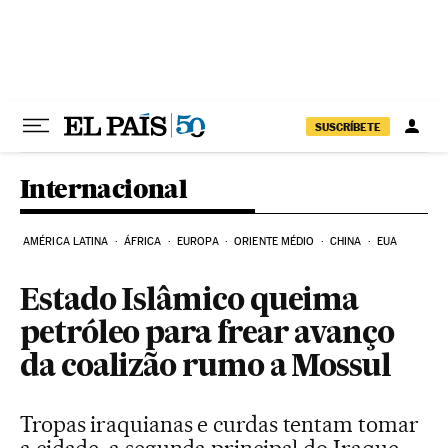
Pular para o conteúdo
SUSCRÍBETE
Internacional
AMÉRICA LATINA
ÁFRICA
EUROPA
ORIENTE MÉDIO
CHINA
EUA
Estado Islâmico queima
petróleo para frear avanço
da coalizão rumo a Mossul
Tropas iraquianas e curdas tentam tomar