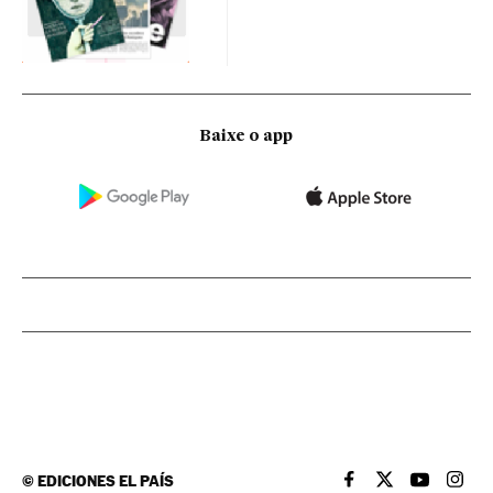
Baixe o app
©
EDICIONES EL PAÍS
EL PAÍS BRASIL EN
EL PAÍS BRASI
EL PAÍS B
EL PA