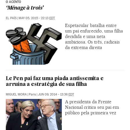
O ACENTO
‘Ménage à trois’
EL PAÍS
|
MAY 05, 2015 - 22:13
EDT
Espetacular batalha entre
um pai enfurecido, uma filha
decidida e uma neta
ambiciosa. Os três, radicais
da extrema direita
Le Pen pai faz uma piada antissemita e
arruína a estratégia de sua filha
MIGUEL MORA
|
Paris
|
JUN 09, 2014 - 13:36
EDT
A presidenta da Frente
Nacional critica seu pai em
público pela primeira vez