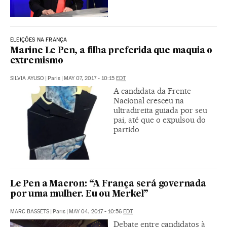
ELEIÇÕES NA FRANÇA
Marine Le Pen, a filha preferida que maquia o
extremismo
SILVIA AYUSO
|
Paris
|
MAY 07, 2017 - 10:15
EDT
A candidata da Frente
Nacional cresceu na
ultradireita guiada por seu
pai, até que o expulsou do
partido
Le Pen a Macron: “A França será governada
por uma mulher. Eu ou Merkel”
MARC BASSETS
|
Paris
|
MAY 04, 2017 - 10:56
EDT
Debate entre candidatos à