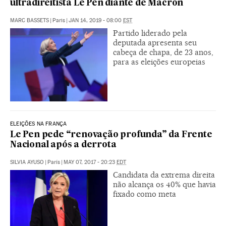
ultradireitista Le Pen diante de Macron
MARC BASSETS
|
Paris
|
JAN 14, 2019 - 08:00
EST
Partido liderado pela
deputada apresenta seu
cabeça de chapa, de 23 anos,
para as eleições europeias
ELEIÇÕES NA FRANÇA
Le Pen pede “renovação profunda” da Frente
Nacional após a derrota
SILVIA AYUSO
|
París
|
MAY 07, 2017 - 20:23
EDT
Candidata da extrema direita
não alcança os 40% que havia
fixado como meta