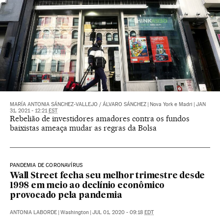
MARÍA ANTONIA SÁNCHEZ-VALLEJO
/
ÁLVARO SÁNCHEZ
|
Nova York e Madri
|
JAN
31, 2021 - 12:21
EST
Rebelião de investidores amadores contra os fundos
baixistas ameaça mudar as regras da Bolsa
PANDEMIA DE CORONAVÍRUS
Wall Street fecha seu melhor trimestre desde
1998 em meio ao declínio econômico
provocado pela pandemia
ANTONIA LABORDE
|
Washington
|
JUL 01, 2020 - 09:18
EDT