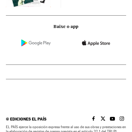
Baixe o app
©
EDICIONES EL PAÍS
EL PAÍS BRASIL EN
EL PAÍS BRASI
EL PAÍS B
EL PA
EL PAÍS ejerce la oposición expresa frente al uso de sus obras y prestaciones en
la elaboración de revistas de prensa prevista en el artículo 32.1 del TRLPI;