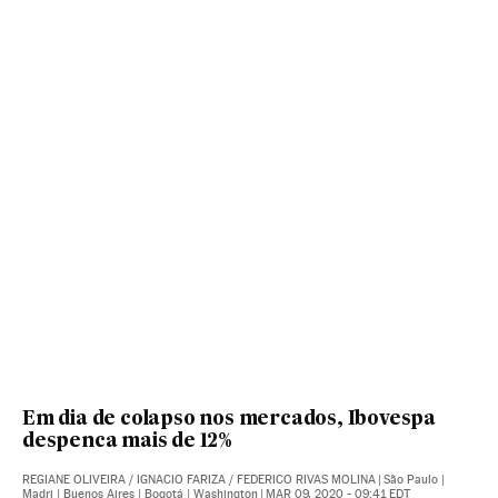
Em dia de colapso nos mercados, Ibovespa
despenca mais de 12%
REGIANE OLIVEIRA
/
IGNACIO FARIZA
/
FEDERICO RIVAS MOLINA
|
São Paulo |
Madri | Buenos Aires | Bogotá | Washington
|
MAR 09, 2020 - 09:41
EDT