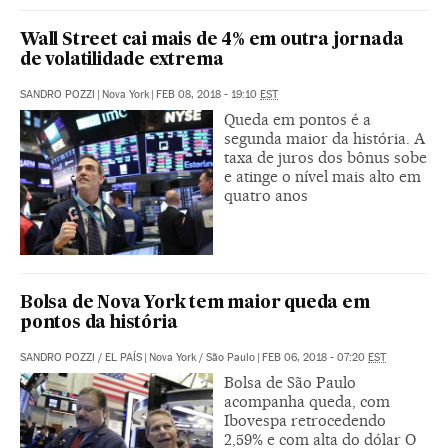
Wall Street cai mais de 4% em outra jornada
de volatilidade extrema
SANDRO POZZI
|
Nova York
|
FEB 08, 2018 - 19:10
EST
Queda em pontos é a
segunda maior da história. A
taxa de juros dos bônus sobe
e atinge o nível mais alto em
quatro anos
Bolsa de Nova York tem maior queda em
pontos da história
SANDRO POZZI
/
EL PAÍS
|
Nova York / São Paulo
|
FEB 06, 2018 - 07:20
EST
Bolsa de São Paulo
acompanha queda, com
Ibovespa retrocedendo
2,59% e com alta do dólar O