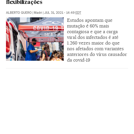
flexibilizações
ALBERTO QUERO
|
Madri
|
JUL 31, 2021 - 14:49
EDT
Estudos apontam que
mutação é 60% mais
contagiosa e que a carga
viral dos infectados é até
1.260 vezes maior do que
nos afetados com variantes
anteriores do vírus causador
da covid-19