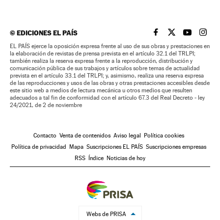
©
EDICIONES EL PAÍS
EL PAÍS BRASIL EN
EL PAÍS BRASI
EL PAÍS B
EL PA
EL PAÍS ejerce la oposición expresa frente al uso de sus obras y prestaciones en
la elaboración de revistas de prensa prevista en el artículo 32.1 del TRLPI;
también realiza la reserva expresa frente a la reproducción, distribución y
comunicación pública de sus trabajos y artículos sobre temas de actualidad
prevista en el artículo 33.1 del TRLPI; y, asimismo, realiza una reserva expresa
de las reproducciones y usos de las obras y otras prestaciones accesibles desde
este sitio web a medios de lectura mecánica u otros medios que resulten
adecuados a tal fin de conformidad con el artículo 67.3 del Real Decreto - ley
24/2021, de 2 de noviembre
Contacto
Venta de contenidos
Aviso legal
Política cookies
Política de privacidad
Mapa
Suscripciones EL PAÍS
Suscripciones empresas
RSS
Índice
Noticias de hoy
Webs de PRISA