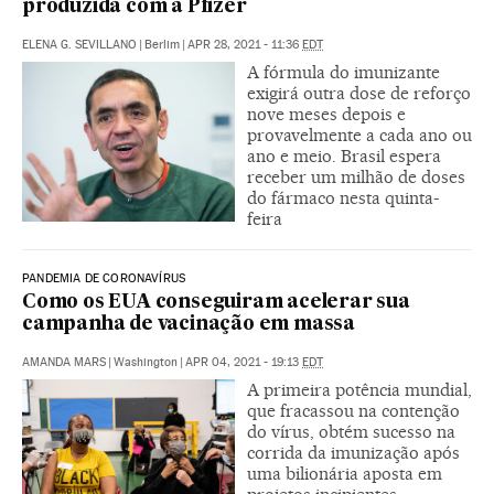
produzida com a Pfizer
ELENA G. SEVILLANO
|
Berlim
|
APR 28, 2021 - 11:36
EDT
A fórmula do imunizante
exigirá outra dose de reforço
nove meses depois e
provavelmente a cada ano ou
ano e meio. Brasil espera
receber um milhão de doses
do fármaco nesta quinta-
feira
PANDEMIA DE CORONAVÍRUS
Como os EUA conseguiram acelerar sua
campanha de vacinação em massa
AMANDA MARS
|
Washington
|
APR 04, 2021 - 19:13
EDT
A primeira potência mundial,
que fracassou na contenção
do vírus, obtém sucesso na
corrida da imunização após
uma bilionária aposta em