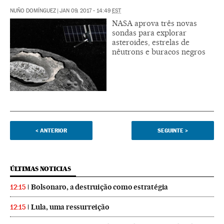
NUÑO DOMÍNGUEZ
|
JAN 09, 2017 - 14:49
EST
NASA aprova três novas
sondas para explorar
asteroides, estrelas de
nêutrons e buracos negros
<
ANTERIOR
SEGUINTE
>
ÚLTIMAS NOTICIAS
Bolsonaro, a destruição como estratégia
12:15
Lula, uma ressurreição
12:15