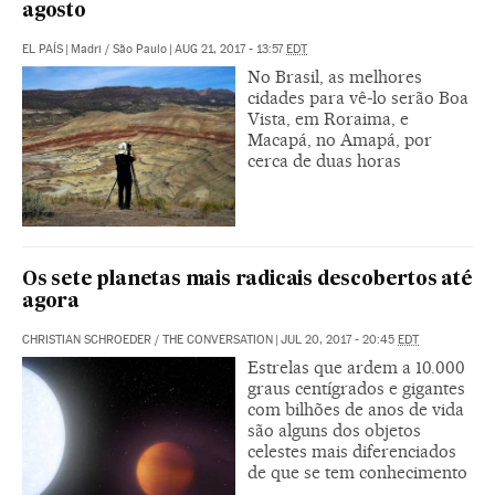
agosto
EL PAÍS
|
Madri / São Paulo
|
AUG 21, 2017 - 13:57
EDT
No Brasil, as melhores
cidades para vê-lo serão Boa
Vista, em Roraima, e
Macapá, no Amapá, por
cerca de duas horas
Os sete planetas mais radicais descobertos até
agora
CHRISTIAN SCHROEDER
/
THE CONVERSATION
|
JUL 20, 2017 - 20:45
EDT
Estrelas que ardem a 10.000
graus centígrados e gigantes
com bilhões de anos de vida
são alguns dos objetos
celestes mais diferenciados
de que se tem conhecimento