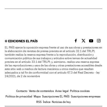
©
EDICIONES EL PAÍS
EL PAÍS BRASIL EN
EL PAÍS BRASI
EL PAÍS B
EL PA
EL PAÍS ejerce la oposición expresa frente al uso de sus obras y prestaciones en
la elaboración de revistas de prensa prevista en el artículo 32.1 del TRLPI;
también realiza la reserva expresa frente a la reproducción, distribución y
comunicación pública de sus trabajos y artículos sobre temas de actualidad
prevista en el artículo 33.1 del TRLPI; y, asimismo, realiza una reserva expresa
de las reproducciones y usos de las obras y otras prestaciones accesibles desde
este sitio web a medios de lectura mecánica u otros medios que resulten
adecuados a tal fin de conformidad con el artículo 67.3 del Real Decreto - ley
24/2021, de 2 de noviembre
Contacto
Venta de contenidos
Aviso legal
Política cookies
Política de privacidad
Mapa
Suscripciones EL PAÍS
Suscripciones empresas
RSS
Índice
Noticias de hoy