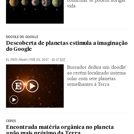
confirmar se podem abrigar
vida
DOODLE DO GOOGLE
Descoberta de planetas estimula a imaginação
do Google
EL PAÍS
|
Madri
|
FEB 23, 2017 - 10:17
EST
Buscador dedica um ‘doodle’
ao recém-localizado sistema
solar com sete planetas
semelhantes à Terra
CERES
Encontrada matéria orgânica no planeta
anão mais próximo da Terra