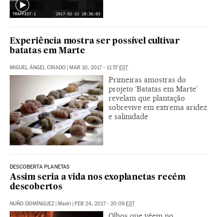
Experiência mostra ser possível cultivar
batatas em Marte
MIGUEL ÁNGEL CRIADO
|
MAR 10, 2017 - 11:57
EST
Primeiras amostras do
projeto ‘Batatas em Marte’
revelam que plantação
sobrevive em extrema aridez
e salinidade
DESCOBERTA PLANETAS
Assim seria a vida nos exoplanetas recém
descobertos
NUÑO DOMÍNGUEZ
|
Madri
|
FEB 24, 2017 - 20:09
EST
Olhos que vêem no