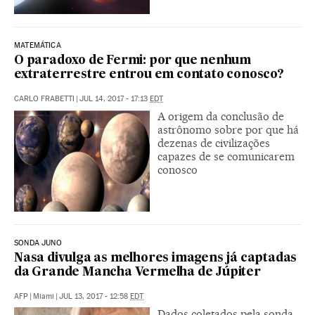
MATEMÁTICA
O paradoxo de Fermi: por que nenhum
extraterrestre entrou em contato conosco?
CARLO FRABETTI
|
JUL 14, 2017 - 17:13
EDT
A origem da conclusão de
astrônomo sobre por que há
dezenas de civilizações
capazes de se comunicarem
conosco
SONDA JUNO
Nasa divulga as melhores imagens já captadas
da Grande Mancha Vermelha de Júpiter
AFP
|
Miami
|
JUL 13, 2017 - 12:58
EDT
Dados coletados pela sonda