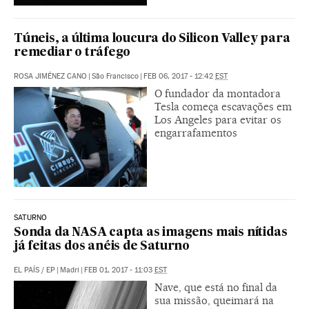
Túneis, a última loucura do Silicon Valley para
remediar o tráfego
ROSA JIMÉNEZ CANO
|
São Francisco
|
FEB 06, 2017 - 12:42
EST
O fundador da montadora
Tesla começa escavações em
Los Angeles para evitar os
engarrafamentos
SATURNO
Sonda da NASA capta as imagens mais nítidas
já feitas dos anéis de Saturno
EL PAÍS
/
EP
|
Madri
|
FEB 01, 2017 - 11:03
EST
Nave, que está no final da
sua missão, queimará na