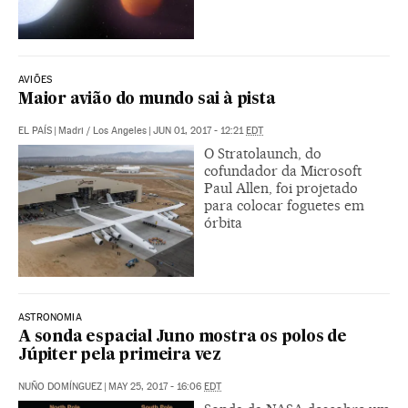
AVIÕES
Maior avião do mundo sai à pista
EL PAÍS
|
Madri / Los Angeles
|
JUN 01, 2017 - 12:21
EDT
O Stratolaunch, do
cofundador da Microsoft
Paul Allen, foi projetado
para colocar foguetes em
órbita
ASTRONOMIA
A sonda espacial Juno mostra os polos de
Júpiter pela primeira vez
NUÑO DOMÍNGUEZ
|
MAY 25, 2017 - 16:06
EDT