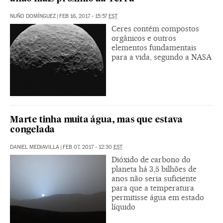
NUÑO DOMÍNGUEZ
|
FEB 16, 2017 - 15:57
EST
Ceres contém compostos
orgânicos e outros
elementos fundamentais
para a vida, segundo a NASA
Marte tinha muita água, mas que estava
congelada
DANIEL MEDIAVILLA
|
FEB 07, 2017 - 12:30
EST
Dióxido de carbono do
planeta há 3,5 bilhões de
anos não seria suficiente
para que a temperatura
permitisse água em estado
líquido