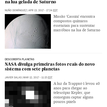
na lua gelada de Saturno
NUÑO DOMÍNGUEZ
|
APR 13, 2017 - 17:24
EDT
Missão ‘Cassini’ encontra
compostos químicos
essenciais para sustentar
micróbios na lua de Saturno
DESCOBERTA PLANETAS
NASA divulga primeiras fotos reais do novo
sistema com sete planetas
JAVIER SALAS
|
MAR 12, 2017 - 11:15
EDT
A luz da Trappist-1 levou 40
anos para chegar ao
telescópio Kepler, que
conseguiu captar alguns
poucos pixels