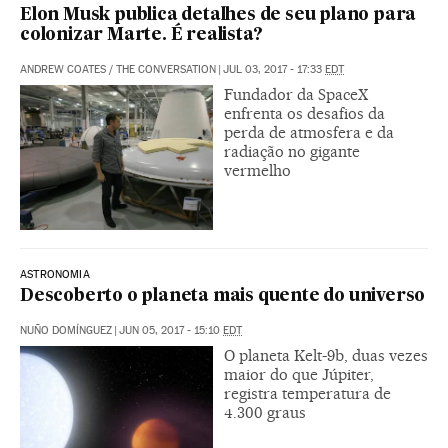
Elon Musk publica detalhes de seu plano para
colonizar Marte. É realista?
ANDREW COATES
/
THE CONVERSATION
|
JUL 03, 2017 - 17:33
EDT
Fundador da SpaceX
enfrenta os desafios da
perda de atmosfera e da
radiação no gigante
vermelho
ASTRONOMIA
Descoberto o planeta mais quente do universo
NUÑO DOMÍNGUEZ
|
JUN 05, 2017 - 15:10
EDT
O planeta Kelt-9b, duas vezes
maior do que Júpiter,
registra temperatura de
4.300 graus