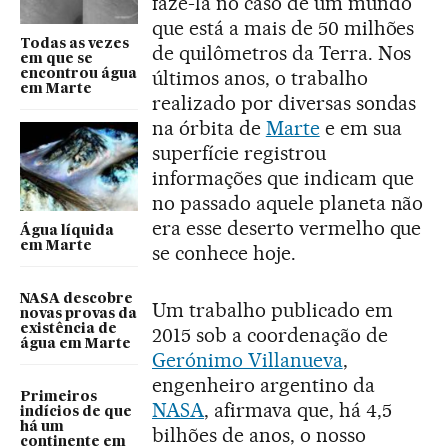
fazê-la no caso de um mundo
que está a mais de 50 milhões
Todas as vezes
de quilômetros da Terra. Nos
em que se
últimos anos, o trabalho
encontrou água
em Marte
realizado por diversas sondas
na órbita de
Marte
e em sua
superfície registrou
informações que indicam que
no passado aquele planeta não
era esse deserto vermelho que
Água líquida
em Marte
se conhece hoje.
NASA descobre
Um trabalho publicado em
novas provas da
existência de
2015 sob a coordenação de
água em Marte
Gerónimo Villanueva
,
engenheiro argentino da
Primeiros
NASA
, afirmava que, há 4,5
indícios de que
há um
bilhões de anos, o nosso
continente em