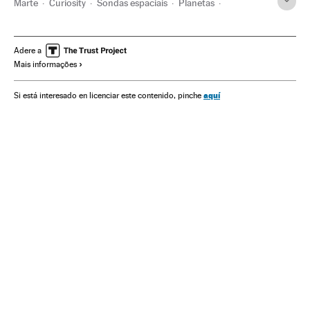
Marte
Curiosity
Sondas espaciais
Planetas
Exploração espacial
NASA
Sistema solar
Agências espaciais
Universo
Astronáutica
Adere a
Mais informações
Astronomia
Ciência
aquí
Si está interesado en licenciar este contenido, pinche