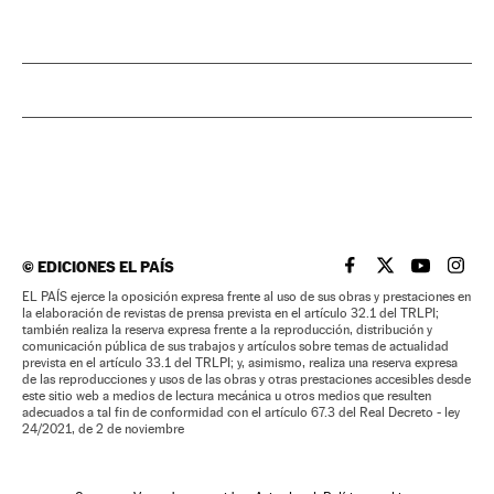
©
EDICIONES EL PAÍS
EL PAÍS BRASIL EN
EL PAÍS BRASI
EL PAÍS B
EL PA
EL PAÍS ejerce la oposición expresa frente al uso de sus obras y prestaciones en
la elaboración de revistas de prensa prevista en el artículo 32.1 del TRLPI;
también realiza la reserva expresa frente a la reproducción, distribución y
comunicación pública de sus trabajos y artículos sobre temas de actualidad
prevista en el artículo 33.1 del TRLPI; y, asimismo, realiza una reserva expresa
de las reproducciones y usos de las obras y otras prestaciones accesibles desde
este sitio web a medios de lectura mecánica u otros medios que resulten
adecuados a tal fin de conformidad con el artículo 67.3 del Real Decreto - ley
24/2021, de 2 de noviembre