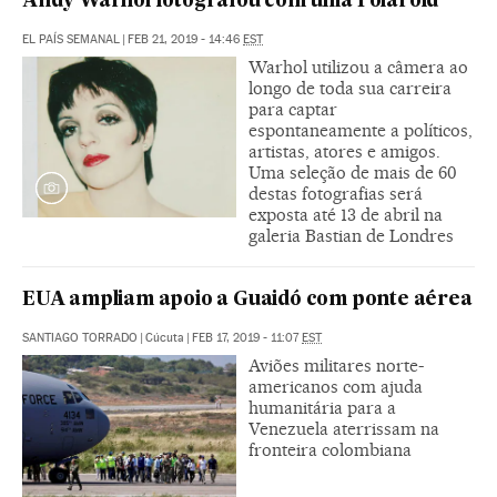
Andy Warhol fotografou com uma Polaroid
EL PAÍS SEMANAL
|
FEB 21, 2019 - 14:46
EST
Warhol utilizou a câmera ao
longo de toda sua carreira
para captar
espontaneamente a políticos,
artistas, atores e amigos.
Uma seleção de mais de 60
destas fotografias será
exposta até 13 de abril na
galeria Bastian de Londres
EUA ampliam apoio a Guaidó com ponte aérea
SANTIAGO TORRADO
|
Cúcuta
|
FEB 17, 2019 - 11:07
EST
Aviões militares norte-
americanos com ajuda
humanitária para a
Venezuela aterrissam na
fronteira colombiana