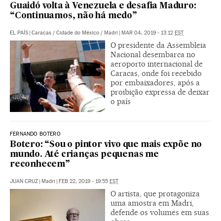
Guaidó volta à Venezuela e desafia Maduro:
“Continuamos, não há medo”
EL PAÍS
|
Caracas / Cidade do México / Madri
|
MAR 04, 2019 - 13:12
EST
O presidente da Assembleia
Nacional desembarca no
aeroporto internacional de
Caracas, onde foi recebido
por embaixadores, após a
proibição expressa de deixar
o país
FERNANDO BOTERO
Botero: “Sou o pintor vivo que mais expõe no
mundo. Até crianças pequenas me
reconhecem”
JUAN CRUZ
|
Madri
|
FEB 22, 2019 - 19:55
EST
O artista, que protagoniza
uma amostra em Madri,
defende os volumes em suas