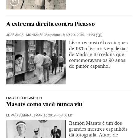
A extrema direita contra Picasso
JOSÉ ÁNGEL MONTAÑÉS
|
Barcelona
|
MAR 20, 2019 - 11:23
EDT
Livro reconstrói os ataques
de 1971 a livrarias e galerias
de Madri e Barcelona que
comemoravam os 90 anos
do pintor espanhol
ENSAIO FOTOGRÁFICO
Masats como você nunca viu
EL PAÍS SEMANAL
|
MAR 17, 2019 - 08:56
EDT
Ramón Masats é um dos
grandes mestres espanhóis
da fotografia. Autor de