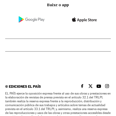
Baixe o app
©
EDICIONES EL PAÍS
EL PAÍS BRASIL EN
EL PAÍS BRASI
EL PAÍS B
EL PA
EL PAÍS ejerce la oposición expresa frente al uso de sus obras y prestaciones en
la elaboración de revistas de prensa prevista en el artículo 32.1 del TRLPI;
también realiza la reserva expresa frente a la reproducción, distribución y
comunicación pública de sus trabajos y artículos sobre temas de actualidad
prevista en el artículo 33.1 del TRLPI; y, asimismo, realiza una reserva expresa
de las reproducciones y usos de las obras y otras prestaciones accesibles desde