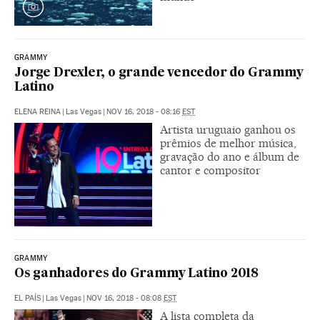
GRAMMY
Jorge Drexler, o grande vencedor do Grammy
Latino
ELENA REINA
|
Las Vegas
|
NOV 16, 2018 - 08:16
EST
Artista uruguaio ganhou os
prêmios de melhor música,
gravação do ano e álbum de
cantor e compositor
GRAMMY
Os ganhadores do Grammy Latino 2018
EL PAÍS
|
Las Vegas
|
NOV 16, 2018 - 08:08
EST
A lista completa da