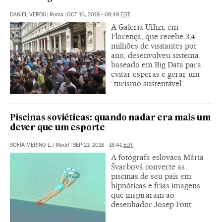
DANIEL VERDÚ
|
Roma
|
OCT 10, 2018 - 08:49
EDT
A Galeria Uffizi, em
Florença, que recebe 3,4
milhões de visitantes por
ano, desenvolveu sistema
baseado em Big Data para
evitar esperas e gerar um
“turismo sustentável”
Piscinas soviéticas: quando nadar era mais um
dever que um esporte
SOFÍA MERINO L.
|
Madri
|
SEP 21, 2018 - 16:41
EDT
A fotógrafa eslovaca Mária
Švarbová converte as
piscinas de seu país em
hipnóticas e frias imagens
que inspiraram ao
desenhador Josep Font