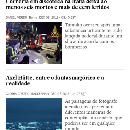
Correria em discoteca na Itália deixa ao
menos seis mortos e mais de cem feridos
DANIEL VERDÚ
|
Roma
|
DEC 08, 2018 - 08:45
EST
Tumulto ocorreu após uma
substância urticante ter sido
lançada no local durante um
show, de acordo com os
bombeiros
Axel Hütte, entre o fantasmagórico e a
realidade
GLORIA CRESPO MACLENNAN
|
DEC 07, 2018 - 14:27
EST
As paisagens do fotógrafo
alemão nos apresentam
diferentes maneiras de
contemplar um cenário, que
poderia ser em qualquer
mundo