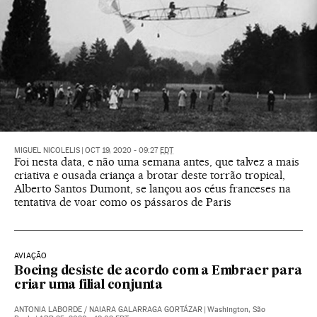
MIGUEL NICOLELIS
|
OCT 19, 2020 - 09:27
EDT
Foi nesta data, e não uma semana antes, que talvez a mais
criativa e ousada criança a brotar deste torrão tropical,
Alberto Santos Dumont, se lançou aos céus franceses na
tentativa de voar como os pássaros de Paris
AVIAÇÃO
Boeing desiste de acordo com a Embraer para
criar uma filial conjunta
ANTONIA LABORDE
/
NAIARA GALARRAGA GORTÁZAR
|
Washington, São