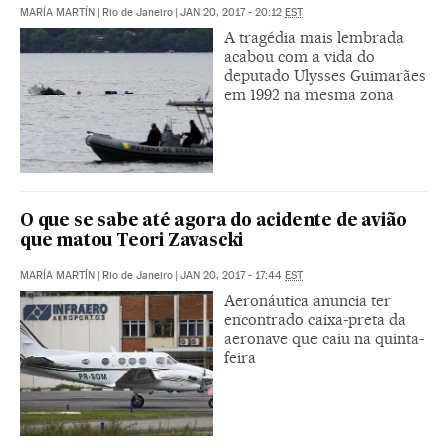
MARÍA MARTÍN
|
Rio de Janeiro
|
JAN 20, 2017 - 20:12
EST
A tragédia mais lembrada
acabou com a vida do
deputado Ulysses Guimarães
em 1992 na mesma zona
O que se sabe até agora do acidente de avião
que matou Teori Zavascki
MARÍA MARTÍN
|
Rio de Janeiro
|
JAN 20, 2017 - 17:44
EST
Aeronáutica anuncia ter
encontrado caixa-preta da
aeronave que caiu na quinta-
feira