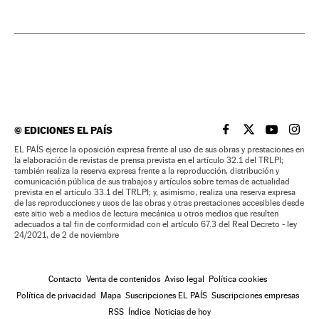
©
EDICIONES EL PAÍS
EL PAÍS BRASIL EN
EL PAÍS BRASI
EL PAÍS B
EL PA
EL PAÍS ejerce la oposición expresa frente al uso de sus obras y prestaciones en
la elaboración de revistas de prensa prevista en el artículo 32.1 del TRLPI;
también realiza la reserva expresa frente a la reproducción, distribución y
comunicación pública de sus trabajos y artículos sobre temas de actualidad
prevista en el artículo 33.1 del TRLPI; y, asimismo, realiza una reserva expresa
de las reproducciones y usos de las obras y otras prestaciones accesibles desde
este sitio web a medios de lectura mecánica u otros medios que resulten
adecuados a tal fin de conformidad con el artículo 67.3 del Real Decreto - ley
24/2021, de 2 de noviembre
Contacto
Venta de contenidos
Aviso legal
Política cookies
Política de privacidad
Mapa
Suscripciones EL PAÍS
Suscripciones empresas
RSS
Índice
Noticias de hoy