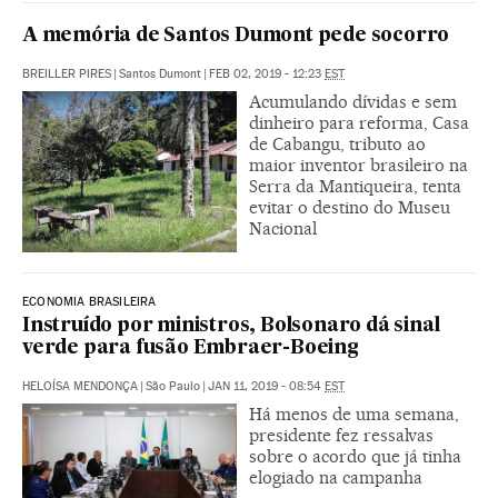
A memória de Santos Dumont pede socorro
BREILLER PIRES
|
Santos Dumont
|
FEB 02, 2019 - 12:23
EST
Acumulando dívidas e sem
dinheiro para reforma, Casa
de Cabangu, tributo ao
maior inventor brasileiro na
Serra da Mantiqueira, tenta
evitar o destino do Museu
Nacional
ECONOMIA BRASILEIRA
Instruído por ministros, Bolsonaro dá sinal
verde para fusão Embraer-Boeing
HELOÍSA MENDONÇA
|
São Paulo
|
JAN 11, 2019 - 08:54
EST
Há menos de uma semana,
presidente fez ressalvas
sobre o acordo que já tinha
elogiado na campanha