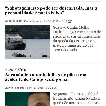
“Sabotagem não pode ser descartada, mas a
probabilidade é muito baixa”
MARÍA MARTÍN
|
Rio de Janeiro
|
JAN 20, 2017 - 10:45
EST
Gustavo Cunha Mello,
analista de gerenciamento de
risco, avalia as circunstâncias
da queda da aeronave que
matou o ministro do STF
Teori Zavascki
DESASTRE AÉREO
Aeronáutica aponta falhas de piloto em
acidente de Campos, diz jornal
EL PAÍS
|
São Paulo
|
JAN 16, 2015 - 09:04
EST
Sequência de erros e falta de
treinamento teriam levado à
queda de aeronave Relatório