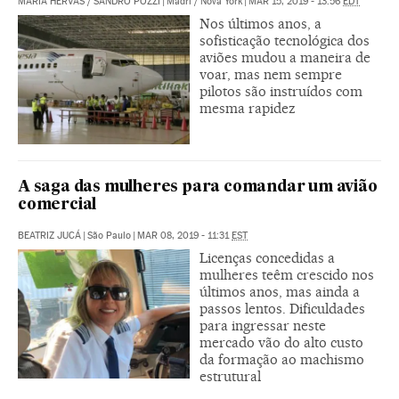
MARÍA HERVÁS
/
SANDRO POZZI
|
Madri / Nova York
|
MAR 15, 2019 - 13:56
EDT
Nos últimos anos, a
sofisticação tecnológica dos
aviões mudou a maneira de
voar, mas nem sempre
pilotos são instruídos com
mesma rapidez
A saga das mulheres para comandar um avião
comercial
BEATRIZ JUCÁ
|
São Paulo
|
MAR 08, 2019 - 11:31
EST
Licenças concedidas a
mulheres teêm crescido nos
últimos anos, mas ainda a
passos lentos. Dificuldades
para ingressar neste
mercado vão do alto custo
da formação ao machismo
estrutural