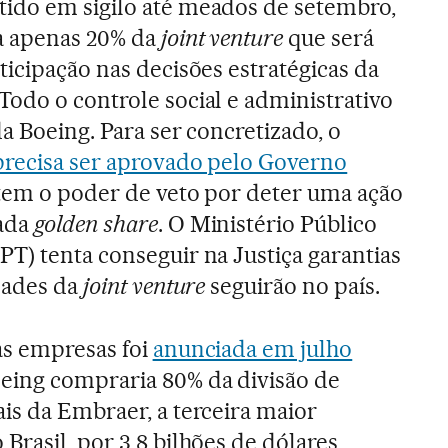
ido em sigilo até meados de setembro,
a apenas 20% da
joint venture
que será
ticipação nas decisões estratégicas da
odo o controle social e administrativo
 da Boeing. Para ser concretizado, o
precisa ser aprovado pelo Governo
 tem o poder de veto por deter uma ação
mada
golden share
. O Ministério Público
T) tenta conseguir na Justiça garantias
dades da
joint venture
seguirão no país.
as empresas foi
anunciada em julho
oeing compraria 80% da divisão de
is da Embraer, a terceira maior
Brasil, por 3,8 bilhões de dólares