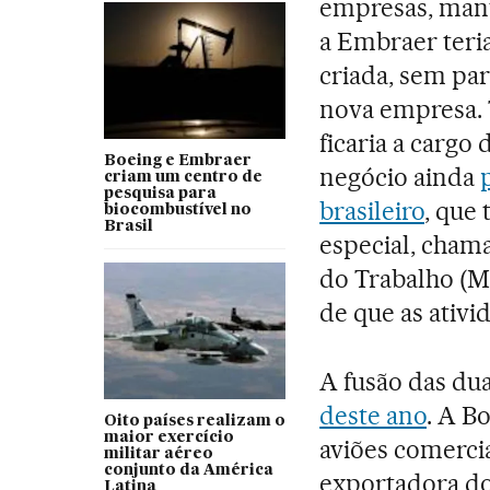
empresas, mant
a Embraer teri
criada, sem par
nova empresa. T
ficaria a cargo
Boeing e Embraer
negócio ainda
criam um centro de
pesquisa para
brasileiro
, que
biocombustível no
Brasil
especial, cha
do Trabalho (MP
de que as ativi
A fusão das du
deste ano
. A B
Oito países realizam o
maior exercício
aviões comercia
militar aéreo
conjunto da América
exportadora do 
Latina