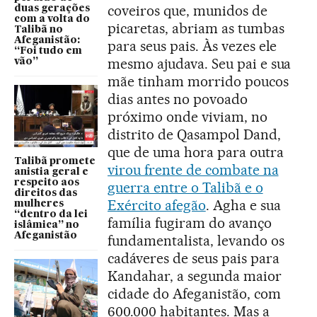
coveiros que, munidos de
duas gerações
com a volta do
picaretas, abriam as tumbas
Talibã no
Afeganistão:
para seus pais. Às vezes ele
“Foi tudo em
mesmo ajudava. Seu pai e sua
vão”
mãe tinham morrido poucos
dias antes no povoado
próximo onde viviam, no
distrito de Qasampol Dand,
que de uma hora para outra
Talibã promete
virou frente de combate na
anistia geral e
respeito aos
guerra entre o Talibã e o
direitos das
Exército afegão
. Agha e sua
mulheres
“dentro da lei
família fugiram do avanço
islâmica” no
Afeganistão
fundamentalista, levando os
cadáveres de seus pais para
Kandahar, a segunda maior
cidade do Afeganistão, com
600.000 habitantes. Mas a