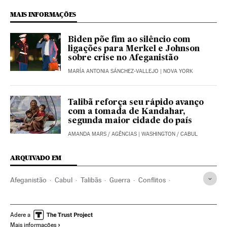
MAIS INFORMAÇÕES
Biden põe fim ao silêncio com
ligações para Merkel e Johnson
sobre crise no Afeganistão
MARÍA ANTONIA SÁNCHEZ-VALLEJO
| NOVA YORK
Talibã reforça seu rápido avanço
com a tomada de Kandahar,
segunda maior cidade do país
AMANDA MARS
/
AGÊNCIAS
| WASHINGTON / CABUL
ARQUIVADO EM
Afeganistão
Cabul
Talibãs
Guerra
Conflitos
Conflictos armados
Ação militar
Violência
Soldados
Adere a
Mais informações