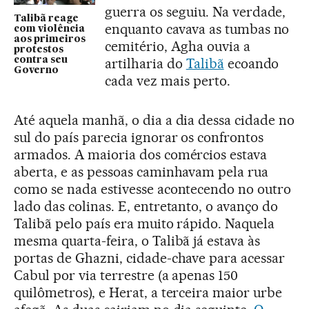
guerra os seguiu. Na verdade,
Talibã reage
enquanto cavava as tumbas no
com violência
aos primeiros
cemitério, Agha ouvia a
protestos
contra seu
artilharia do
Talibã
ecoando
Governo
cada vez mais perto.
Até aquela manhã, o dia a dia dessa cidade no
sul do país parecia ignorar os confrontos
armados. A maioria dos comércios estava
aberta, e as pessoas caminhavam pela rua
como se nada estivesse acontecendo no outro
lado das colinas. E, entretanto, o avanço do
Talibã pelo país era muito rápido. Naquela
mesma quarta-feira, o Talibã já estava às
portas de Ghazni, cidade-chave para acessar
Cabul por via terrestre (a apenas 150
quilômetros), e Herat, a terceira maior urbe