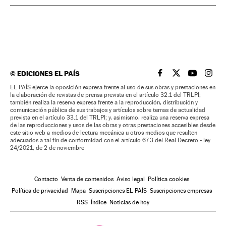
©
EDICIONES EL PAÍS
EL PAÍS BRASIL EN
EL PAÍS BRASI
EL PAÍS B
EL PA
EL PAÍS ejerce la oposición expresa frente al uso de sus obras y prestaciones en
la elaboración de revistas de prensa prevista en el artículo 32.1 del TRLPI;
también realiza la reserva expresa frente a la reproducción, distribución y
comunicación pública de sus trabajos y artículos sobre temas de actualidad
prevista en el artículo 33.1 del TRLPI; y, asimismo, realiza una reserva expresa
de las reproducciones y usos de las obras y otras prestaciones accesibles desde
este sitio web a medios de lectura mecánica u otros medios que resulten
adecuados a tal fin de conformidad con el artículo 67.3 del Real Decreto - ley
24/2021, de 2 de noviembre
Contacto
Venta de contenidos
Aviso legal
Política cookies
Política de privacidad
Mapa
Suscripciones EL PAÍS
Suscripciones empresas
RSS
Índice
Noticias de hoy