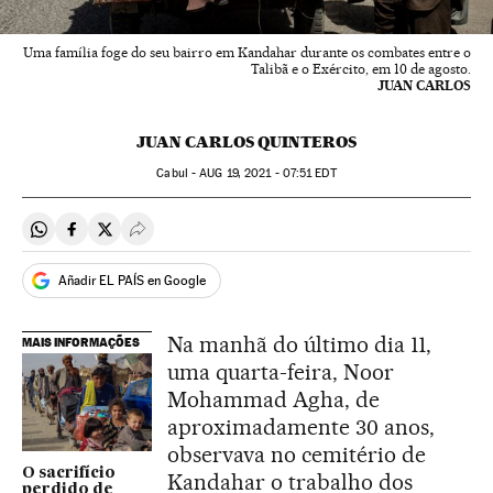
Uma família foge do seu bairro em Kandahar durante os combates entre o
Talibã e o Exército, em 10 de agosto.
JUAN CARLOS
JUAN CARLOS QUINTEROS
Cabul -
AUG
19, 2021 - 07:51
EDT
Compartir en Whatsapp
Compartir en Facebook
Compartir en Twitter
Desplegar Redes Sociales
Añadir EL PAÍS en Google
Na manhã do último dia 11,
MAIS INFORMAÇÕES
uma quarta-feira, Noor
Mohammad Agha, de
aproximadamente 30 anos,
observava no cemitério de
O sacrifício
Kandahar o trabalho dos
perdido de