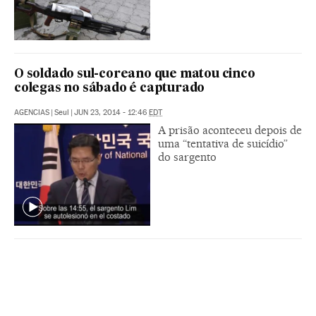
O soldado sul-coreano que matou cinco
colegas no sábado é capturado
AGENCIAS
|
Seul
|
JUN 23, 2014 - 12:46
EDT
A prisão aconteceu depois de
uma “tentativa de suicídio”
do sargento