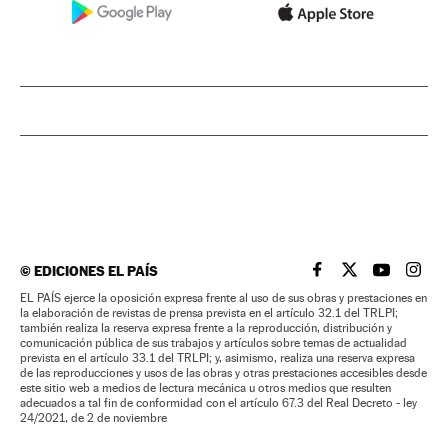
©
EDICIONES EL PAÍS
EL PAÍS BRASIL EN
EL PAÍS BRASI
EL PAÍS B
EL PA
EL PAÍS ejerce la oposición expresa frente al uso de sus obras y prestaciones en
la elaboración de revistas de prensa prevista en el artículo 32.1 del TRLPI;
también realiza la reserva expresa frente a la reproducción, distribución y
comunicación pública de sus trabajos y artículos sobre temas de actualidad
prevista en el artículo 33.1 del TRLPI; y, asimismo, realiza una reserva expresa
de las reproducciones y usos de las obras y otras prestaciones accesibles desde
este sitio web a medios de lectura mecánica u otros medios que resulten
adecuados a tal fin de conformidad con el artículo 67.3 del Real Decreto - ley
24/2021, de 2 de noviembre