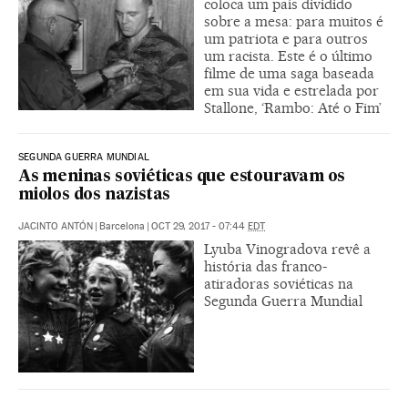
coloca um país dividido
sobre a mesa: para muitos é
um patriota e para outros
um racista. Este é o último
filme de uma saga baseada
em sua vida e estrelada por
Stallone, ‘Rambo: Até o Fim’
SEGUNDA GUERRA MUNDIAL
As meninas soviéticas que estouravam os
miolos dos nazistas
JACINTO ANTÓN
|
Barcelona
|
OCT 29, 2017 - 07:44
EDT
Lyuba Vinogradova revê a
história das franco-
atiradoras soviéticas na
Segunda Guerra Mundial