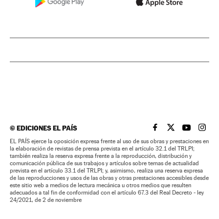
©
EDICIONES EL PAÍS
EL PAÍS BRASIL EN
EL PAÍS BRASI
EL PAÍS B
EL PA
EL PAÍS ejerce la oposición expresa frente al uso de sus obras y prestaciones en
la elaboración de revistas de prensa prevista en el artículo 32.1 del TRLPI;
también realiza la reserva expresa frente a la reproducción, distribución y
comunicación pública de sus trabajos y artículos sobre temas de actualidad
prevista en el artículo 33.1 del TRLPI; y, asimismo, realiza una reserva expresa
de las reproducciones y usos de las obras y otras prestaciones accesibles desde
este sitio web a medios de lectura mecánica u otros medios que resulten
adecuados a tal fin de conformidad con el artículo 67.3 del Real Decreto - ley
24/2021, de 2 de noviembre