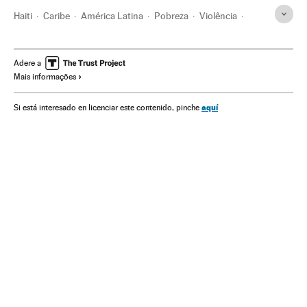
Haiti
Caribe
América Latina
Pobreza
Violência
Violência de rua
Jovenel Moïse
Assassinatos
Homicídios
Crises políticas
Magnicidios
Adere a
Mais informações
aquí
Si está interesado en licenciar este contenido, pinche