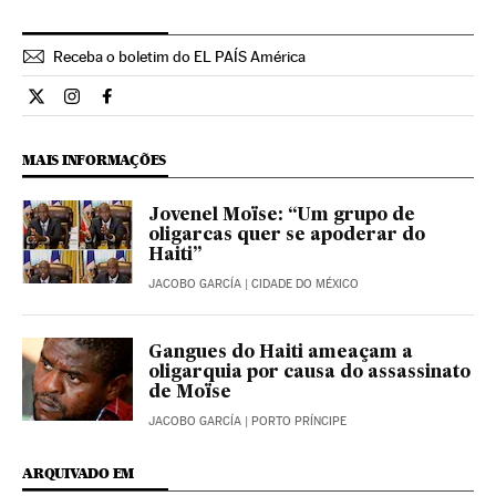
Receba o boletim do EL PAÍS América
Internacional El País Brasil en Twitter
Internacional El País Brasil en Instagram
Internacional El País Brasil en Facebook
MAIS INFORMAÇÕES
Jovenel Moïse: “Um grupo de
oligarcas quer se apoderar do
Haiti”
JACOBO GARCÍA
| CIDADE DO MÉXICO
Gangues do Haiti ameaçam a
oligarquia por causa do assassinato
de Moïse
JACOBO GARCÍA
| PORTO PRÍNCIPE
ARQUIVADO EM