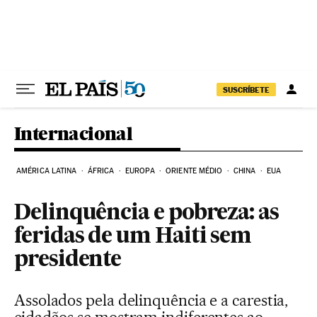
Pular para o conteúdo
SUSCRÍBETE
Internacional
AMÉRICA LATINA
ÁFRICA
EUROPA
ORIENTE MÉDIO
CHINA
EUA
Delinquência e pobreza: as
feridas de um Haiti sem
presidente
Assolados pela delinquência e a carestia,