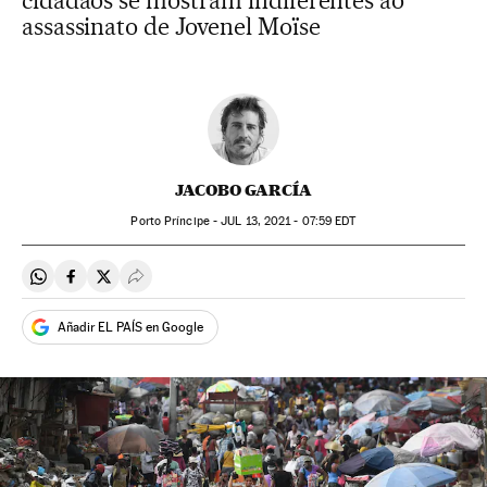
cidadãos se mostram indiferentes ao
assassinato de Jovenel Moïse
JACOBO GARCÍA
Porto Príncipe -
JUL
13, 2021 - 07:59
EDT
Compartir en Whatsapp
Compartir en Facebook
Compartir en Twitter
Desplegar Redes Sociales
Añadir EL PAÍS en Google