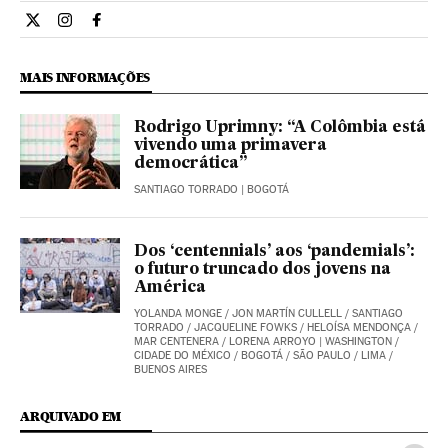
Internacional El País Brasil en Twitter
Internacional El País Brasil en Instagram
Internacional El País Brasil en Facebook
MAIS INFORMAÇÕES
Rodrigo Uprimny: “A Colômbia está
vivendo uma primavera
democrática”
SANTIAGO TORRADO
| BOGOTÁ
Dos ‘centennials’ aos ‘pandemials’:
o futuro truncado dos jovens na
América
YOLANDA MONGE
/
JON MARTÍN CULLELL
/
SANTIAGO
TORRADO
/
JACQUELINE FOWKS
/
HELOÍSA MENDONÇA
/
MAR CENTENERA
/
LORENA ARROYO
| WASHINGTON /
CIDADE DO MÉXICO / BOGOTÁ / SÃO PAULO / LIMA /
BUENOS AIRES
ARQUIVADO EM