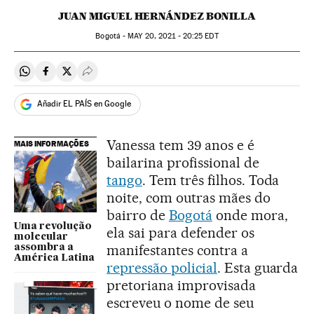
JUAN MIGUEL HERNÁNDEZ BONILLA
Bogotá -
MAY
20, 2021 - 20:25
EDT
Compartir en Whatsapp
Compartir en Facebook
Compartir en Twitter
Desplegar Redes Sociales
Añadir EL PAÍS en Google
Vanessa tem 39 anos e é
MAIS INFORMAÇÕES
bailarina profissional de
tango
. Tem três filhos. Toda
noite, com outras mães do
bairro de
Bogotá
onde mora,
Uma revolução
ela sai para defender os
molecular
manifestantes contra a
assombra a
América Latina
repressão policial
. Esta guarda
pretoriana improvisada
escreveu o nome de seu