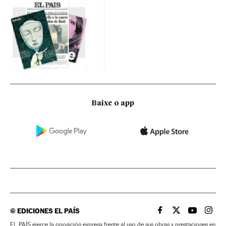
Baixe o app
©
EDICIONES EL PAÍS
EL PAÍS BRASIL EN
EL PAÍS BRASI
EL PAÍS B
EL PA
EL PAÍS ejerce la oposición expresa frente al uso de sus obras y prestaciones en