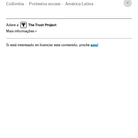
Colômbia
Protestos sociais
América Latina
Iván Duque Márquez
Mães
Abuso policial
Repressão política
Violência policial
Maternidade
Adere a
Mais informações
Protestos Colombia
Protestos estudantis
Bogotá
aquí
Si está interesado en licenciar este contenido, pinche