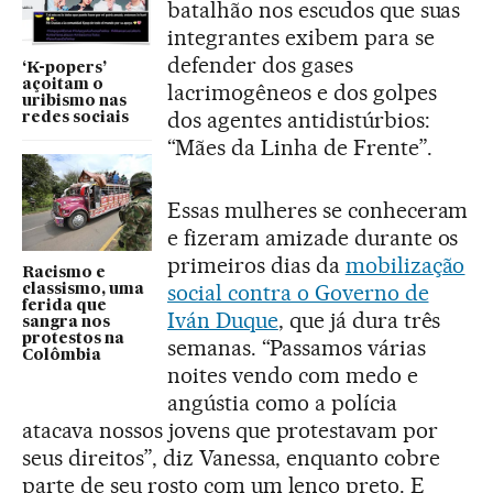
batalhão nos escudos que suas
integrantes exibem para se
defender dos gases
‘K-popers’
açoitam o
lacrimogêneos e dos golpes
uribismo nas
dos agentes antidistúrbios:
redes sociais
“Mães da Linha de Frente”.
Essas mulheres se conheceram
e fizeram amizade durante os
primeiros dias da
mobilização
Racismo e
social contra o Governo de
classismo, uma
ferida que
Iván Duque
, que já dura três
sangra nos
protestos na
semanas. “Passamos várias
Colômbia
noites vendo com medo e
angústia como a polícia
atacava nossos jovens que protestavam por
seus direitos”, diz Vanessa, enquanto cobre
parte de seu rosto com um lenço preto. E