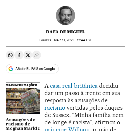
RAFA DE MIGUEL
Londres -
MAR
11, 2021 - 15:44
EST
Compartir en Whatsapp
Compartir en Facebook
Compartir en Twitter
Desplegar Redes Sociales
Añadir EL PAÍS en Google
A
casa real britânica
decidiu
MAIS INFORMAÇÕES
dar um passo à frente em sua
resposta às acusações de
racismo
vertidas pelos duques
de Sussex. “Minha família nem
Acusações de
de longe é racista”, afirmou o
racismo de
príncipe William
, irmão de
Meghan Markle