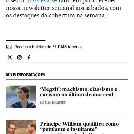
a sexta.
Inscreva-se
também para receber
nossa newsletter semanal aos sábados, com
os destaques da cobertura na semana.
Receba o boletim do EL PAÍS América
Internacional El País Brasil en Twitter
Internacional El País Brasil en Instagram
Internacional El País Brasil en Facebook
MAIS INFORMAÇÕES
‘Megxit’: machismo, classismo e
racismo no último drama real
NOELIA RAMÍREZ
Príncipe William qualifica como
“petulante e insultante”