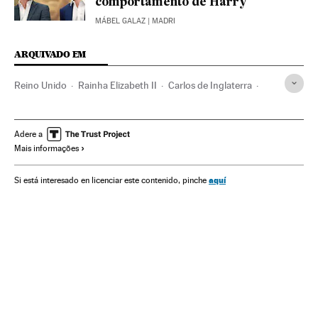
comportamento de Harry
MÁBEL GALAZ
| MADRI
ARQUIVADO EM
Reino Unido
Rainha Elizabeth II
Carlos de Inglaterra
Princípe William
Princípe Harry
Meghan Markle
Racismo
Familia Real
Monarquia
Realeza
Adere a
Mais informações
Archie Harrison Mountbatten-Windsor
Oprah Winfrey
aquí
Si está interesado en licenciar este contenido, pinche