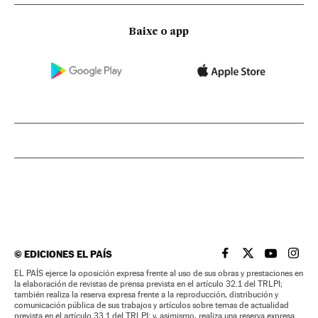
Baixe o app
©
EDICIONES EL PAÍS
EL PAÍS BRASIL EN
EL PAÍS BRASI
EL PAÍS B
EL PA
EL PAÍS ejerce la oposición expresa frente al uso de sus obras y prestaciones en
la elaboración de revistas de prensa prevista en el artículo 32.1 del TRLPI;
también realiza la reserva expresa frente a la reproducción, distribución y
comunicación pública de sus trabajos y artículos sobre temas de actualidad
prevista en el artículo 33.1 del TRLPI; y, asimismo, realiza una reserva expresa